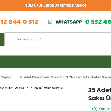
TÜM ÜRÜNLERDE ÜCRETSİZ KARGO!
312 844 0 312
0 532 4
WHATSAPP
eşitleri
25 Adet Kare Vakum Saksı 8x8x9 CM Ucuz Saksı Üretim Saksıs
25 Ade
Saksı Ü
(0) Yorum