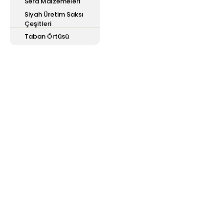
Sera Malzemeleri
Siyah Üretim Saksı
Çeşitleri
Taban Örtüsü
E-Bülten'e
Kayıt Olun
Haber listemize kayıt olarak kampanyalardan,
haberdar olabilirsiniz.