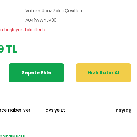
Vakum Ucuz Saksı Çeşitleri
AU41WWYJA30
en başlayan taksitlerle!
9 TL
Sepete Ekle
Hızlı Satın Al
Paylaş
ünce Haber Ver
Tavsiye Et
Sipariş Hattı