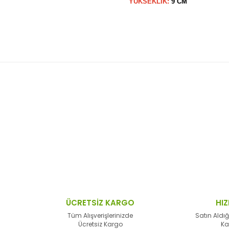
YÜKSEKLİK:
9 CM
 resim, ürün açıklamalarında ve diğer konularda yetersiz gördüğünüz no
Bu ürüne ilk yorumu siz yapın!
n teşekkür ederiz.
Yorum Yaz
 bozuk veya görüntülenemiyor.
sik bilgiler bulunuyor.
lar bulunuyor.
lerden daha pahalı.
ÜCRETSİZ KARGO
HIZ
alternatifler olmalı.
Tüm Alışverişlerinizde
Satın Aldığ
Ücretsiz Kargo
Ka