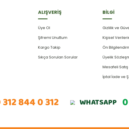
ALIŞVERİŞ
BİLGİ
Üye Ol
Gizlilik ve Güv
Şifremi Unuttum
Kişisel Verile
Kargo Takip
Ön Bilgilendi
Sıkça Sorulan Sorular
Üyelik Sözleş
Mesafeli Satı
İptal İade ve Ş
 312 844 0 312
0
WHATSAPP