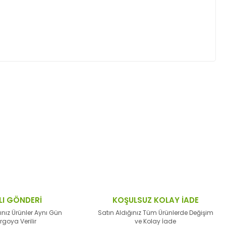
ktaları öneri formunu kullanarak tarafımıza
LI GÖNDERİ
KOŞULSUZ KOLAY İADE
ınız Ürünler Aynı Gün
Satın Aldığınız Tüm Ürünlerde Değişim
rgoya Verilir
ve Kolay İade