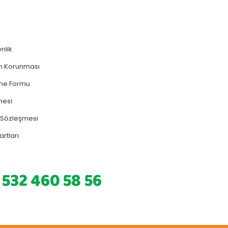
enlik
rin Korunması
rme Formu
mesi
ş Sözleşmesi
artları
 532 460 58 56