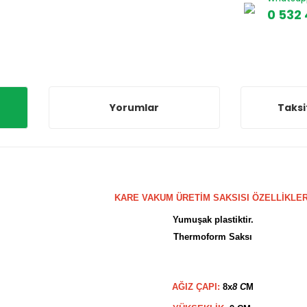
0 532 
Yorumlar
Taksi
KARE VAKUM ÜRETİM SAKSISI ÖZELLİKLER
Yumuşak plastiktir.
Thermoform Saksı
AĞIZ ÇAPI:
8x
8 C
M