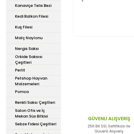
Kanaviçe Telis Bezi
Kedi Balkon Filesi
Kuş Filesi
Malç Naylonu
Nergis Saksı
Orkide Saksısı
Bu ürünün fiyat bilgisi,
Çeşitleri
iletebilirsiniz.
Perlit
Görüş ve önerileriniz içi
Petshop Hayvan
Malzemeleri
Ürün resmi kalitesiz,
Pomza
Ürün açıklamasında ek
Renkli Saksı Çeşitleri
Ürün bilgilerinde hata
Salon Ofis ve İç
Mekan Süs Bitkisi
Ürün fiyatı diğer site
GÜVENLİ ALIŞVERİŞ
Sebze Fidesi Çeşitleri
Bu ürüne benzer farklı 
256 Bit SSL Sertifikası ile
Güvenli Alışveriş