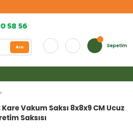
60 58 56
Sepetim
Ara
ı
t Kare Vakum Saksı 8x8x9 CM Ucuz
retim Saksısı