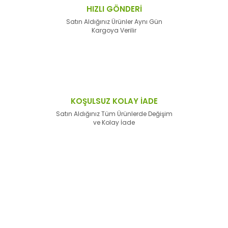
HIZLI GÖNDERİ
Satın Aldığınız Ürünler Aynı Gün
Kargoya Verilir
KOŞULSUZ KOLAY İADE
Satın Aldığınız Tüm Ürünlerde Değişim
ve Kolay İade
E-Bülten'e
Kayıt Olun
Haber listemize kayıt olarak kampanyalardan,
haberdar
olabilirsiniz.