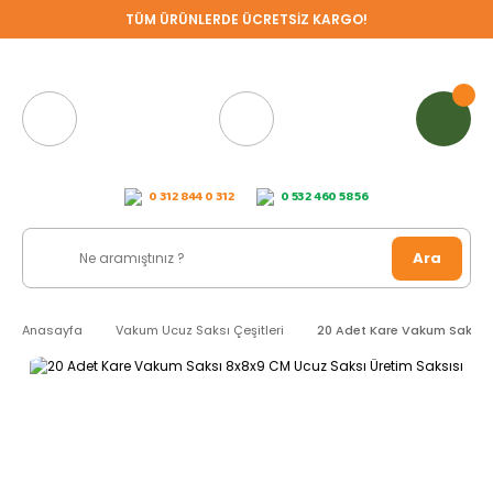
TÜM ÜRÜNLERDE ÜCRETSİZ KARGO!
0 312 844 0 312
0 532 460 58 56
Ara
Anasayfa
Vakum Ucuz Saksı Çeşitleri
20 Adet Kare Vakum Saksı 8