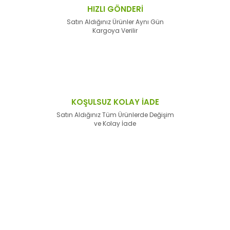
HIZLI GÖNDERİ
Satın Aldığınız Ürünler Aynı Gün
Kargoya Verilir
KOŞULSUZ KOLAY İADE
Satın Aldığınız Tüm Ürünlerde Değişim
ve Kolay İade
E-Bülten'e
Kayıt Olun
Haber listemize kayıt olarak kampanyalardan,
haberdar
olabilirsiniz.