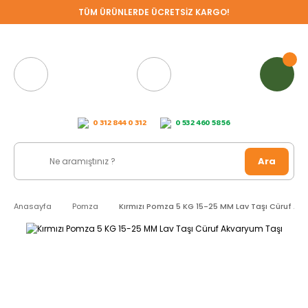
TÜM ÜRÜNLERDE ÜCRETSİZ KARGO!
0 312 844 0 312
0 532 460 58 56
Ara
Anasayfa
Pomza
Kırmızı Pomza 5 KG 15-25 MM Lav Taşı Cüruf Ak