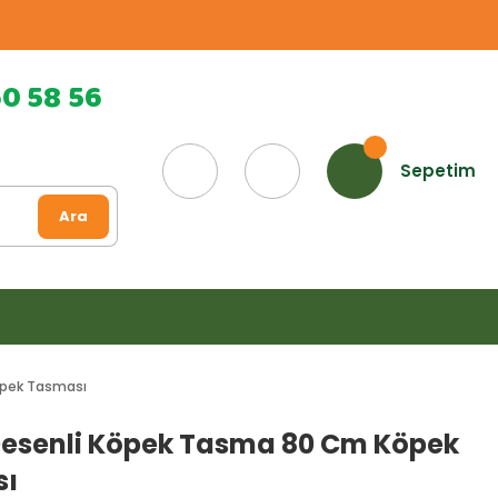
60 58 56
Sepetim
Ara
öpek Tasması
Desenli Köpek Tasma 80 Cm Köpek
sı