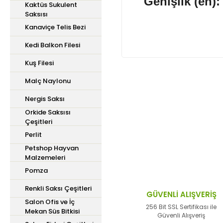
Genişlik (en)
Kaktüs Sukulent
Saksısı
Kanaviçe Telis Bezi
Kedi Balkon Filesi
Kuş Filesi
Malç Naylonu
Bu ürünün fiyat bilgisi,
Nergis Saksı
iletebilirsiniz.
Orkide Saksısı
Görüş ve önerileriniz içi
Çeşitleri
Perlit
Ürün resmi kalitesiz,
Petshop Hayvan
Malzemeleri
Ürün açıklamasında ek
Pomza
Ürün bilgilerinde hata
Renkli Saksı Çeşitleri
Ürün fiyatı diğer site
GÜVENLİ ALIŞVERİŞ
Salon Ofis ve İç
Bu ürüne benzer farklı 
256 Bit SSL Sertifikası ile
Mekan Süs Bitkisi
Güvenli Alışveriş