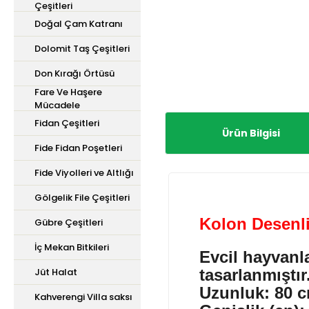
Çeşitleri
Doğal Çam Katranı
Dolomit Taş Çeşitleri
Don Kırağı Örtüsü
Fare Ve Haşere
Mücadele
Fidan Çeşitleri
Ürün Bilgisi
Fide Fidan Poşetleri
Fide Viyolleri ve Altlığı
Gölgelik File Çeşitleri
Kolon Desenl
Gübre Çeşitleri
İç Mekan Bitkileri
Evcil hayvanla
Jüt Halat
tasarlanmıştır
Uzunluk: 80 
Kahverengi Villa saksı