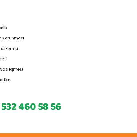
enlik
rin Korunması
rme Formu
mesi
ş Sözleşmesi
artları
 532 460 58 56