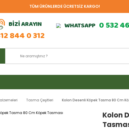
TÜM ÜRÜNLERDE ÜCRETSİZ KARGO!
BİZİ ARAYIN
0 532 4
WHATSAPP
312 844 0 312
alzemeleri
Tasma Çeşitleri
Kolon Desenli Köpek Tasma 80 Cm K
Kolon 
Tasma