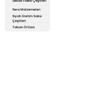
Sebze Fidesi Çeşitleri
Sera Malzemeleri
Siyah Üretim Saksı
Çeşitleri
Taban Örtüsü
E-Bülten'e
Kayıt Olun
Haber listemize kayıt olarak kampanyalardan,
haberdar olabilirsiniz.