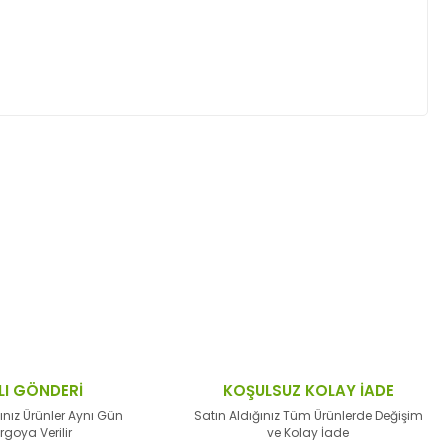
ktaları öneri formunu kullanarak tarafımıza
LI GÖNDERİ
KOŞULSUZ KOLAY İADE
ınız Ürünler Aynı Gün
Satın Aldığınız Tüm Ürünlerde Değişim
rgoya Verilir
ve Kolay İade