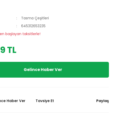
Tasma Çeşitleri
645312653235
en başlayan taksitlerle!
9 TL
Gelince Haber Ver
Paylaş
ünce Haber Ver
Tavsiye Et