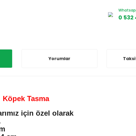
Whatsapp 
0 532 
Yorumlar
Taksi
i Köpek Tasma
rımız için özel olarak
.
cm