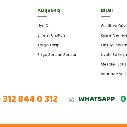
ALIŞVERİŞ
BİLGİ
Üye Ol
Gizlilik ve Güv
Şifremi Unuttum
Kişisel Verile
Kargo Takip
Ön Bilgilendi
Sıkça Sorulan Sorular
Üyelik Sözleş
Mesafeli Satı
İptal İade ve Ş
 312 844 0 312
0
WHATSAPP