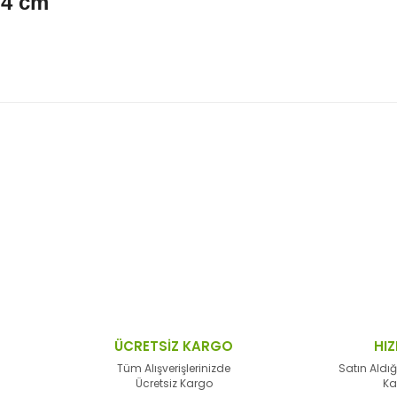
: 4 cm
 resim, ürün açıklamalarında ve diğer konularda yetersiz gördüğünüz no
Bu ürüne ilk yorumu siz yapın!
n teşekkür ederiz.
Yorum Yaz
 bozuk veya görüntülenemiyor.
sik bilgiler bulunuyor.
lar bulunuyor.
lerden daha pahalı.
ÜCRETSİZ KARGO
HIZ
alternatifler olmalı.
Tüm Alışverişlerinizde
Satın Aldığ
Ücretsiz Kargo
Ka