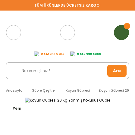
TÜM ÜRÜNLERDE ÜCRETSİZ KARGO!
0 312 844 0 312
0 532 460 58 56
Ara
Anasayfa
Gübre Çeşitleri
Koyun Gübresi
Koyun Gübresi 20 Kg
Yeni