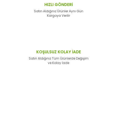
HIZLI GÖNDERİ
Satın Aldığınız Ürünler Aynı Gün
Kargoya Verilir
KOŞULSUZ KOLAY İADE
Satın Aldığınız Tüm Ürünlerde Değişim
ve Kolay İade
E-Bülten'e
Kayıt Olun
Haber listemize kayıt olarak kampanyalardan,
haberdar
olabilirsiniz.