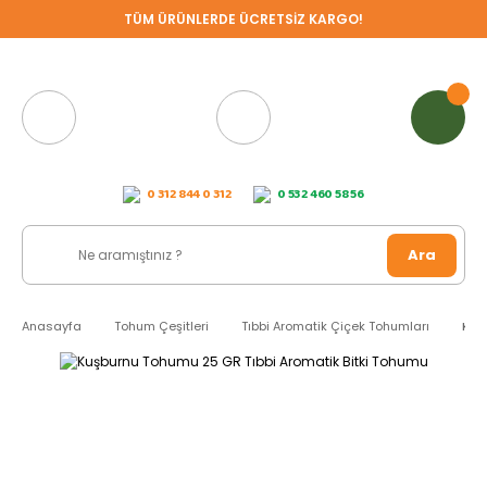
TÜM ÜRÜNLERDE ÜCRETSİZ KARGO!
0 312 844 0 312
0 532 460 58 56
Ara
Anasayfa
Tohum Çeşitleri
Tıbbi Aromatik Çiçek Tohumları
Kuş