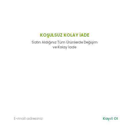
KOŞULSUZ KOLAY İADE
Satın Aldığınız Tüm Ürünlerde Değişim
ve Kolay İade
E-Bülten'e
Kayıt Olun
Haber listemize kayıt olarak kampanyalardan,
haberdar
olabilirsiniz.
Kayıt Ol