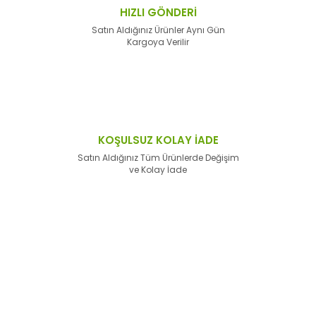
HIZLI GÖNDERİ
Satın Aldığınız Ürünler Aynı Gün
Kargoya Verilir
KOŞULSUZ KOLAY İADE
Satın Aldığınız Tüm Ürünlerde Değişim
ve Kolay İade
E-Bülten'e
Kayıt Olun
Haber listemize kayıt olarak kampanyalardan,
haberdar
olabilirsiniz.