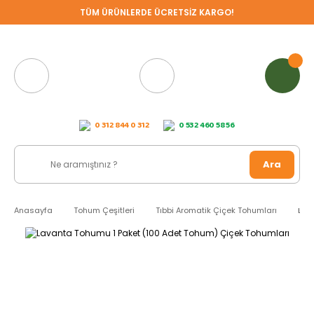
TÜM ÜRÜNLERDE ÜCRETSİZ KARGO!
0 312 844 0 312
0 532 460 58 56
Ara
Anasayfa
Tohum Çeşitleri
Tıbbi Aromatik Çiçek Tohumları
Lav