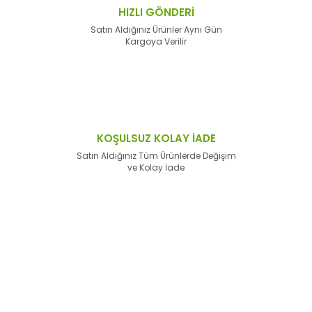
HIZLI GÖNDERİ
Satın Aldığınız Ürünler Aynı Gün
Kargoya Verilir
KOŞULSUZ KOLAY İADE
Satın Aldığınız Tüm Ürünlerde Değişim
ve Kolay İade
E-Bülten'e
Kayıt Olun
Haber listemize kayıt olarak kampanyalardan,
haberdar
olabilirsiniz.