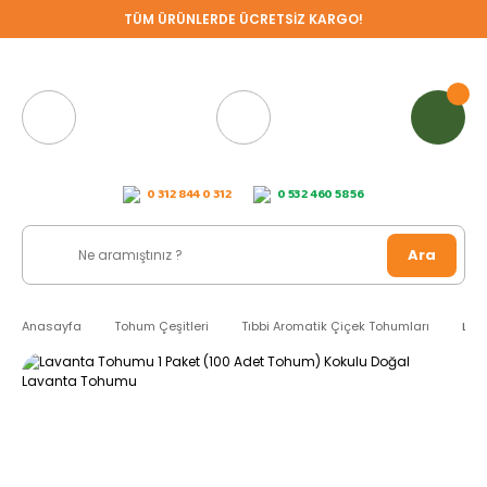
TÜM ÜRÜNLERDE ÜCRETSİZ KARGO!
0 312 844 0 312
0 532 460 58 56
Ara
Anasayfa
Tohum Çeşitleri
Tıbbi Aromatik Çiçek Tohumları
Lav