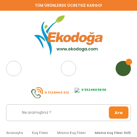
TÜM ÜRÜNLERDE ÜCRETSİZ KARGO!
0 532 460 58 56
0 312 844 0 312
Ara
Anasayfa
Kuş Filesi
Misina Kuş Filesi
Misina Kuş Filesi 4x10 M