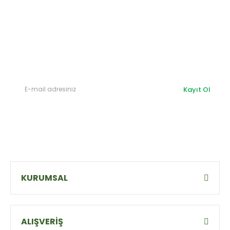
E-Bülten'e
Kayıt Olun
Haber listemize kayıt olarak kampanyalardan,
haberdar
olabilirsiniz.
Kayıt Ol
KURUMSAL
ALIŞVERİŞ