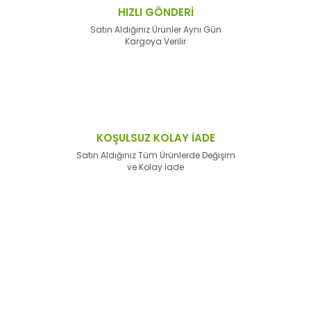
HIZLI GÖNDERİ
Satın Aldığınız Ürünler Aynı Gün
Kargoya Verilir
KOŞULSUZ KOLAY İADE
Satın Aldığınız Tüm Ürünlerde Değişim
ve Kolay İade
E-Bülten'e
Kayıt Olun
Haber listemize kayıt olarak kampanyalardan,
haberdar
olabilirsiniz.