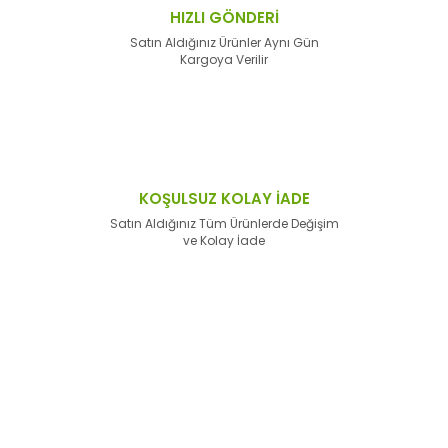
HIZLI GÖNDERİ
Satın Aldığınız Ürünler Aynı Gün
Kargoya Verilir
KOŞULSUZ KOLAY İADE
Satın Aldığınız Tüm Ürünlerde Değişim
ve Kolay İade
E-Bülten'e
Kayıt Olun
Haber listemize kayıt olarak kampanyalardan,
haberdar
olabilirsiniz.