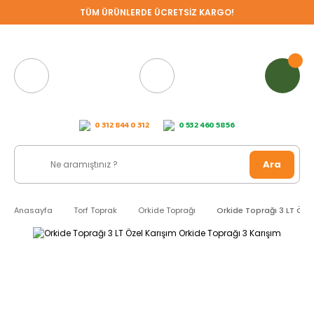
TÜM ÜRÜNLERDE ÜCRETSİZ KARGO!
0 312 844 0 312
0 532 460 58 56
Ara
Anasayfa
Torf Toprak
Orkide Toprağı
Orkide Toprağı 3 LT Özel