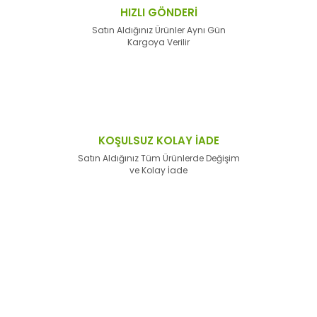
HIZLI GÖNDERİ
Satın Aldığınız Ürünler Aynı Gün
Kargoya Verilir
KOŞULSUZ KOLAY İADE
Satın Aldığınız Tüm Ürünlerde Değişim
ve Kolay İade
E-Bülten'e
Kayıt Olun
Haber listemize kayıt olarak kampanyalardan,
haberdar
olabilirsiniz.