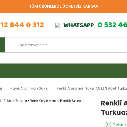
TÜM ÜRÜNLERDE ÜCRETSİZ KARGO!
312 844 0 312
0 532 4
WHATSAPP
ri
Kayık Aranjman Saksı
Renkli Aranjman Saksı 7,5 Lt 3 Adet Turku
Renkli 
Turkuaz
(0) Yorum