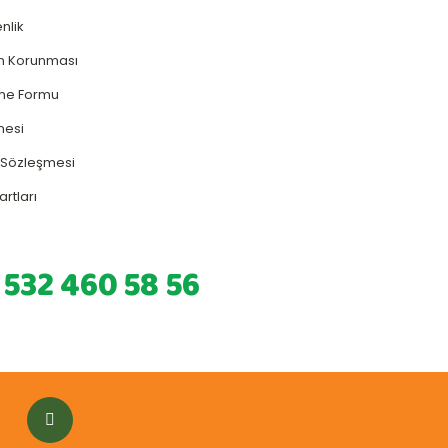
enlik
rin Korunması
rme Formu
mesi
ş Sözleşmesi
artları
 532 460 58 56