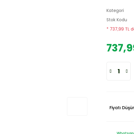
Kategori
Stok Kodu
* 737,99 TL d
737,9
Fiyatı Düş
Whatsapp 