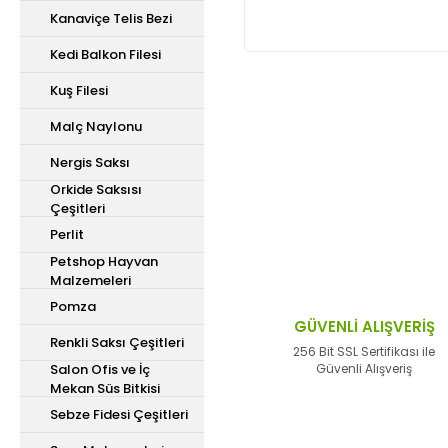
Kanaviçe Telis Bezi
Kedi Balkon Filesi
Kuş Filesi
Bu ürünün fiyat bilgisi,
Malç Naylonu
iletebilirsiniz.
Nergis Saksı
Görüş ve önerileriniz içi
Orkide Saksısı
Çeşitleri
Ürün resmi kalitesiz,
Perlit
Ürün açıklamasında ek
Petshop Hayvan
Malzemeleri
Ürün bilgilerinde hata
Pomza
Ürün fiyatı diğer site
GÜVENLİ ALIŞVERİŞ
Renkli Saksı Çeşitleri
Bu ürüne benzer farklı 
256 Bit SSL Sertifikası ile
Salon Ofis ve İç
Güvenli Alışveriş
Mekan Süs Bitkisi
Sebze Fidesi Çeşitleri