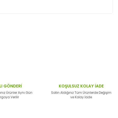
ktaları öneri formunu kullanarak tarafımıza
LI GÖNDERİ
KOŞULSUZ KOLAY İADE
ınız Ürünler Aynı Gün
Satın Aldığınız Tüm Ürünlerde Değişim
rgoya Verilir
ve Kolay İade