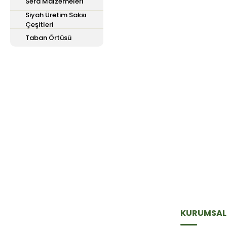
Sera Malzemeleri
Siyah Üretim Saksı
Çeşitleri
Taban Örtüsü
E-Bülten'e
Kayıt Olun
Haber listemize kayıt olarak kampanyalardan,
haberdar olabilirsiniz.
KURUMSAL