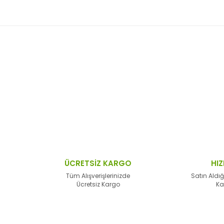
 resim, ürün açıklamalarında ve diğer konularda yetersiz gördüğünüz no
Bu ürüne ilk yorumu siz yapın!
n teşekkür ederiz.
Yorum Yaz
 bozuk veya görüntülenemiyor.
sik bilgiler bulunuyor.
lar bulunuyor.
lerden daha pahalı.
ÜCRETSİZ KARGO
HIZ
alternatifler olmalı.
Tüm Alışverişlerinizde
Satın Aldığ
Ücretsiz Kargo
Ka