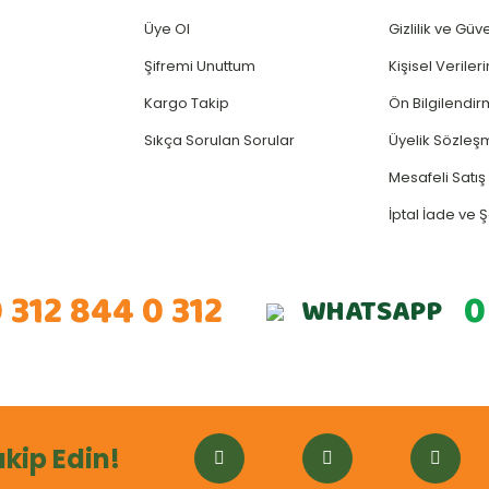
Üye Ol
Gizlilik ve Güv
Şifremi Unuttum
Kişisel Verile
Kargo Takip
Ön Bilgilendi
Sıkça Sorulan Sorular
Üyelik Sözleş
Mesafeli Satı
İptal İade ve Ş
 312 844 0 312
0
WHATSAPP
akip Edin!