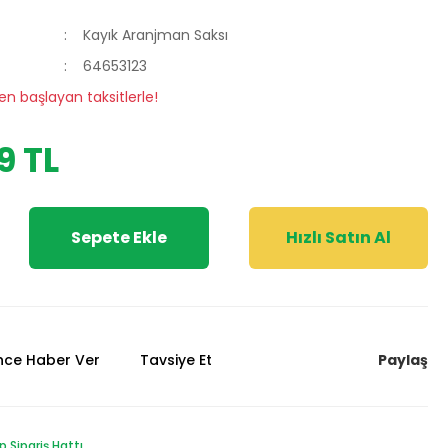
Kayık Aranjman Saksı
64653123
en başlayan taksitlerle!
9 TL
Sepete Ekle
Hızlı Satın Al
Paylaş
ünce Haber Ver
Tavsiye Et
Sipariş Hattı