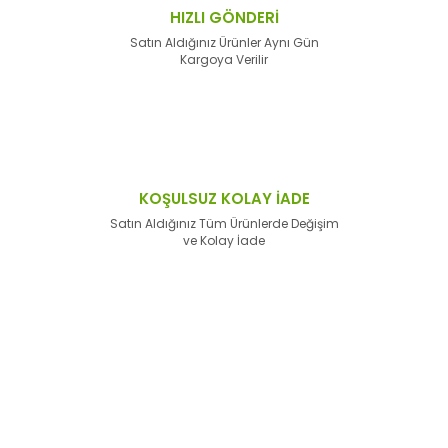
HIZLI GÖNDERİ
Satın Aldığınız Ürünler Aynı Gün
Kargoya Verilir
KOŞULSUZ KOLAY İADE
Satın Aldığınız Tüm Ürünlerde Değişim
ve Kolay İade
E-Bülten'e
Kayıt Olun
Haber listemize kayıt olarak kampanyalardan,
haberdar
olabilirsiniz.