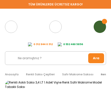
TÜM ÜRÜNLERDE ÜCRETSİZ KARGO!
0 312 844 0 312
0 532 460 58 56
Ara
Anasayfa
Renkli Saksı Çeşitleri
Safir Makrome Saksısı
Renkli 