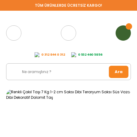
TÜM ÜRÜNLERDE ÜCRETSİZ KARGO!
0 312 844 0 312
0 532 460 58 56
Ara