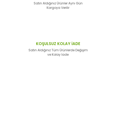
Satın Aldığınız Ürünler Aynı Gün
Kargoya Verilir
KOŞULSUZ KOLAY İADE
Satın Aldığınız Tüm Ürünlerde Değişim
ve Kolay İade
E-Bülten'e
Kayıt Olun
Haber listemize kayıt olarak kampanyalardan,
haberdar
olabilirsiniz.