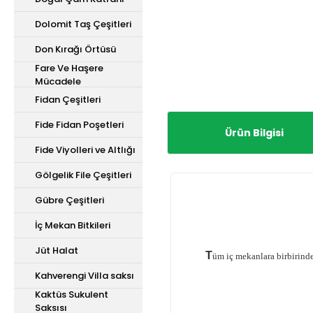
Dolomit Taş Çeşitleri
Don Kırağı Örtüsü
Fare Ve Haşere
Mücadele
Fidan Çeşitleri
Fide Fidan Poşetleri
Ürün Bilgisi
Fide Viyolleri ve Altlığı
Gölgelik File Çeşitleri
Gübre Çeşitleri
İç Mekan Bitkileri
Jüt Halat
T
üm iç mekanlara birbirinde
Kahverengi Villa saksı
Kaktüs Sukulent
Saksısı