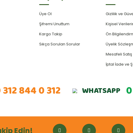
Üye Ol
Gizlilik ve Güv
Şifremi Unuttum
Kişisel Verile
Kargo Takip
Ön Bilgilendi
Sıkça Sorulan Sorular
Üyelik Sözleş
Mesafeli Satı
İptal İade ve Ş
 312 844 0 312
0
WHATSAPP
akip Edin!