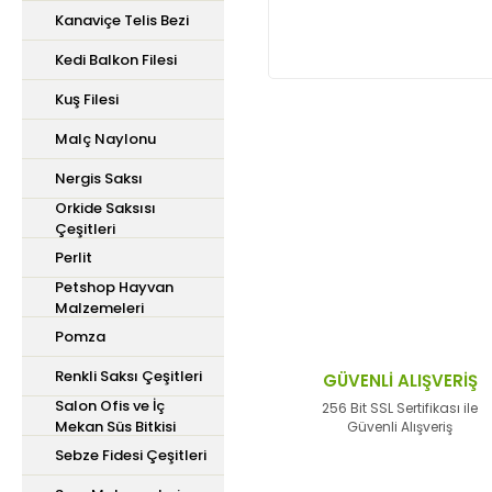
Kanaviçe Telis Bezi
Kedi Balkon Filesi
Kuş Filesi
Malç Naylonu
Bu ürünün fiyat bilgisi,
Nergis Saksı
iletebilirsiniz.
Görüş ve önerileriniz içi
Orkide Saksısı
Çeşitleri
Perlit
Ürün resmi kalitesiz,
Petshop Hayvan
Ürün açıklamasında ek
Malzemeleri
Pomza
Ürün bilgilerinde hata
Ürün fiyatı diğer site
Renkli Saksı Çeşitleri
GÜVENLİ ALIŞVERİŞ
Salon Ofis ve İç
Bu ürüne benzer farklı 
256 Bit SSL Sertifikası ile
Mekan Süs Bitkisi
Güvenli Alışveriş
Sebze Fidesi Çeşitleri