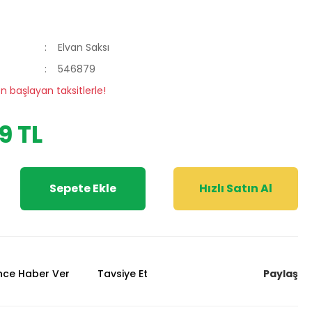
Elvan Saksı
546879
en başlayan taksitlerle!
9 TL
Sepete Ekle
Hızlı Satın Al
Paylaş
ünce Haber Ver
Tavsiye Et