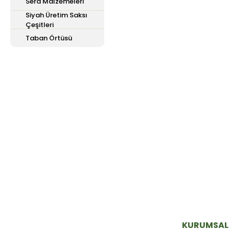
Sera Malzemeleri
Siyah Üretim Saksı
Çeşitleri
Taban Örtüsü
E-Bülten'e
Kayıt Olun
Haber listemize kayıt olarak kampanyalardan,
haberdar olabilirsiniz.
KURUMSAL