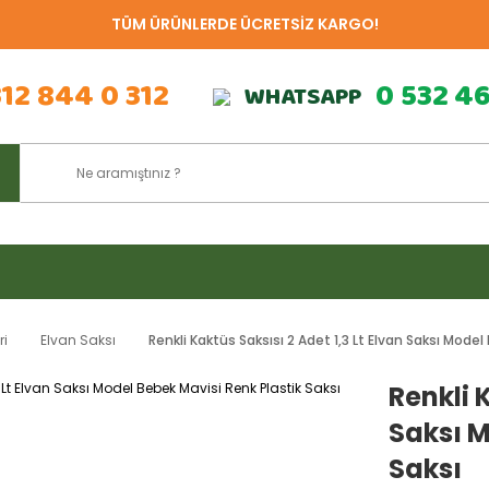
TÜM ÜRÜNLERDE ÜCRETSİZ KARGO!
312 844 0 312
0 532 4
WHATSAPP
ri
Elvan Saksı
Renkli Kaktüs Saksısı 2 Adet 1,3 Lt Elvan Saksı Model
Renkli 
Saksı M
Saksı