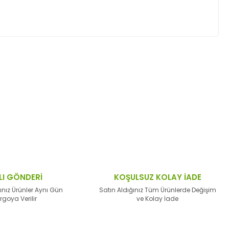
ktaları öneri formunu kullanarak tarafımıza
LI GÖNDERİ
KOŞULSUZ KOLAY İADE
ınız Ürünler Aynı Gün
Satın Aldığınız Tüm Ürünlerde Değişim
rgoya Verilir
ve Kolay İade