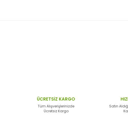
 resim, ürün açıklamalarında ve diğer konularda yetersiz gördüğünüz no
Bu ürüne ilk yorumu siz yapın!
n teşekkür ederiz.
Yorum Yaz
 bozuk veya görüntülenemiyor.
sik bilgiler bulunuyor.
lar bulunuyor.
lerden daha pahalı.
ÜCRETSİZ KARGO
HIZ
alternatifler olmalı.
Tüm Alışverişlerinizde
Satın Aldığ
Ücretsiz Kargo
Ka