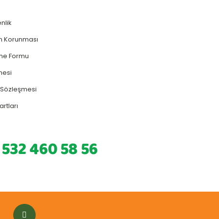
enlik
rin Korunması
rme Formu
mesi
ş Sözleşmesi
artları
 532 460 58 56