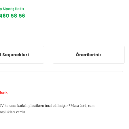
Sipariş Hattı
460 58 56
t Seçenekleri
Önerileriniz
 Renk
*UV koruma katkılı plastikten imal edilmiştir *Masa üstü, cam
oşlukları vardır .
m