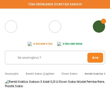
TÜM ÜRÜNLERDE ÜCRETSİZ KARGO!
0 312 844 0 312
0 532 460 58 56
Ara
Anasayfa
Renkli Saksı Çeşitleri
Elvan Saksı
Renkli Kaktüs Saks