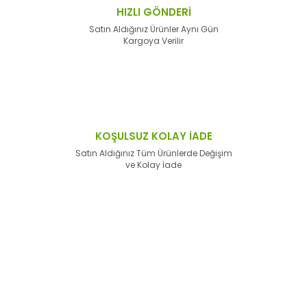
HIZLI GÖNDERİ
Satın Aldığınız Ürünler Aynı Gün
Kargoya Verilir
KOŞULSUZ KOLAY İADE
Satın Aldığınız Tüm Ürünlerde Değişim
ve Kolay İade
E-Bülten'e
Kayıt Olun
Haber listemize kayıt olarak kampanyalardan,
haberdar
olabilirsiniz.