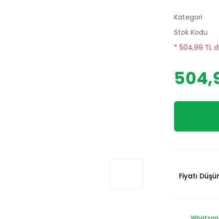
Kategori
Stok Kodu
* 504,99 TL d
504,9
Fiyatı Düş
Whatsapp 