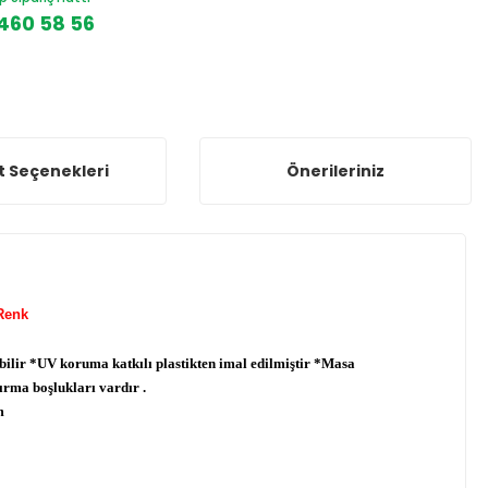
460 58 56
t Seçenekleri
Önerileriniz
 Renk
bilir *UV koruma katkılı plastikten imal edilmiştir *Masa
yırma boşlukları vardır .
m