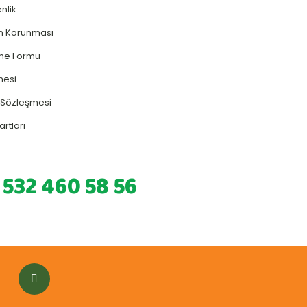
enlik
rin Korunması
rme Formu
mesi
ş Sözleşmesi
artları
 532 460 58 56