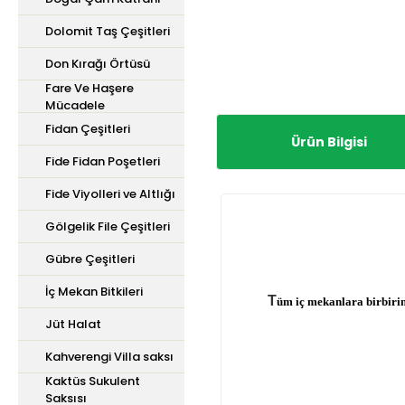
Dolomit Taş Çeşitleri
Don Kırağı Örtüsü
Fare Ve Haşere
Mücadele
Fidan Çeşitleri
Ürün Bilgisi
Fide Fidan Poşetleri
Fide Viyolleri ve Altlığı
Gölgelik File Çeşitleri
Gübre Çeşitleri
İç Mekan Bitkileri
T
üm iç mekanlara birbirin
Jüt Halat
Kahverengi Villa saksı
Kaktüs Sukulent
Saksısı