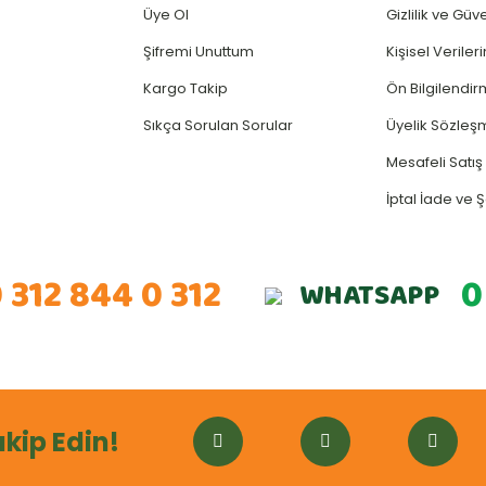
Üye Ol
Gizlilik ve Güv
Şifremi Unuttum
Kişisel Verile
Kargo Takip
Ön Bilgilendi
Sıkça Sorulan Sorular
Üyelik Sözleş
Mesafeli Satı
İptal İade ve Ş
 312 844 0 312
0
WHATSAPP
akip Edin!