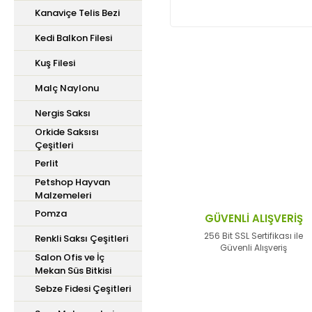
Kanaviçe Telis Bezi
Kedi Balkon Filesi
Kuş Filesi
Bu ürünün fiyat bilgisi,
Malç Naylonu
iletebilirsiniz.
Görüş ve önerileriniz içi
Nergis Saksı
Orkide Saksısı
Çeşitleri
Ürün resmi kalitesiz,
Perlit
Ürün açıklamasında ek
Petshop Hayvan
Ürün bilgilerinde hata
Malzemeleri
Pomza
Ürün fiyatı diğer site
GÜVENLİ ALIŞVERİŞ
Bu ürüne benzer farklı 
256 Bit SSL Sertifikası ile
Renkli Saksı Çeşitleri
Güvenli Alışveriş
Salon Ofis ve İç
Mekan Süs Bitkisi
Sebze Fidesi Çeşitleri