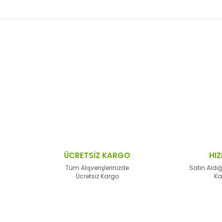
 resim, ürün açıklamalarında ve diğer konularda yetersiz gördüğünüz no
Bu ürüne ilk yorumu siz yapın!
n teşekkür ederiz.
Yorum Yaz
 bozuk veya görüntülenemiyor.
sik bilgiler bulunuyor.
lar bulunuyor.
lerden daha pahalı.
ÜCRETSİZ KARGO
HIZ
alternatifler olmalı.
Tüm Alışverişlerinizde
Satın Aldığ
Ücretsiz Kargo
Ka