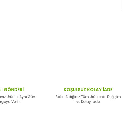
ktaları öneri formunu kullanarak tarafımıza
LI GÖNDERİ
KOŞULSUZ KOLAY İADE
ınız Ürünler Aynı Gün
Satın Aldığınız Tüm Ürünlerde Değişim
rgoya Verilir
ve Kolay İade