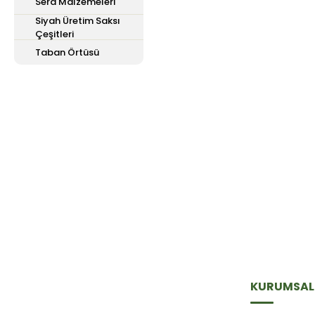
Sera Malzemeleri
Siyah Üretim Saksı
Çeşitleri
Taban Örtüsü
E-Bülten'e
Kayıt Olun
Haber listemize kayıt olarak kampanyalardan,
haberdar olabilirsiniz.
KURUMSAL