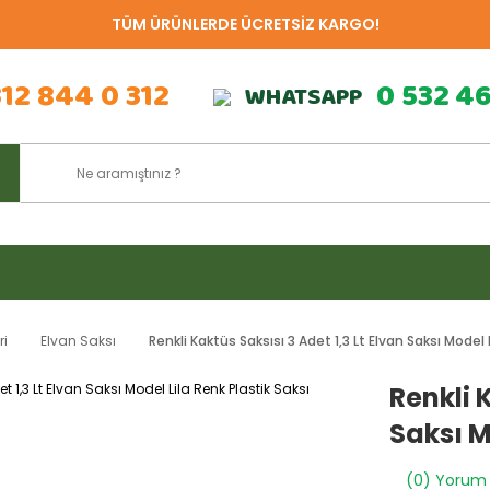
TÜM ÜRÜNLERDE ÜCRETSİZ KARGO!
312 844 0 312
0 532 4
WHATSAPP
ri
Elvan Saksı
Renkli Kaktüs Saksısı 3 Adet 1,3 Lt Elvan Saksı Model 
Renkli 
Saksı M
(0) Yorum