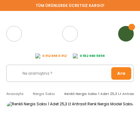
TÜM ÜRÜNLERDE ÜCRETSİZ KARGO!
0 312 844 0 312
0 532 460 58 56
Ara
Anasayfa
Nergis Saksı
Renkli Nergis Saksı 1 Adet 25,3 Lt Antrasit