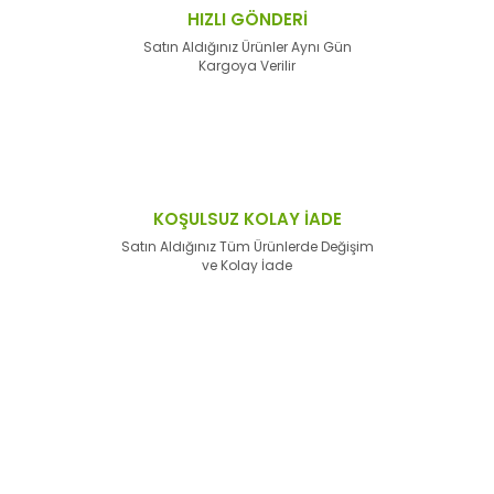
HIZLI GÖNDERİ
Satın Aldığınız Ürünler Aynı Gün
Kargoya Verilir
KOŞULSUZ KOLAY İADE
Satın Aldığınız Tüm Ürünlerde Değişim
ve Kolay İade
E-Bülten'e
Kayıt Olun
Haber listemize kayıt olarak kampanyalardan,
haberdar
olabilirsiniz.