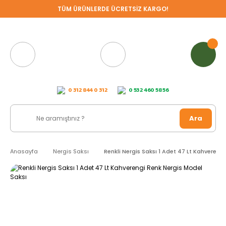
TÜM ÜRÜNLERDE ÜCRETSİZ KARGO!
0 312 844 0 312
0 532 460 58 56
Ara
Anasayfa
Nergis Saksı
Renkli Nergis Saksı 1 Adet 47 Lt Kahvereng