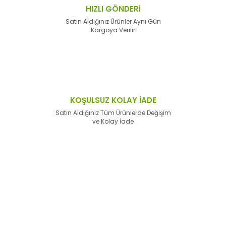
HIZLI GÖNDERİ
Satın Aldığınız Ürünler Aynı Gün
Kargoya Verilir
KOŞULSUZ KOLAY İADE
Satın Aldığınız Tüm Ürünlerde Değişim
ve Kolay İade
E-Bülten'e
Kayıt Olun
Haber listemize kayıt olarak kampanyalardan,
haberdar
olabilirsiniz.