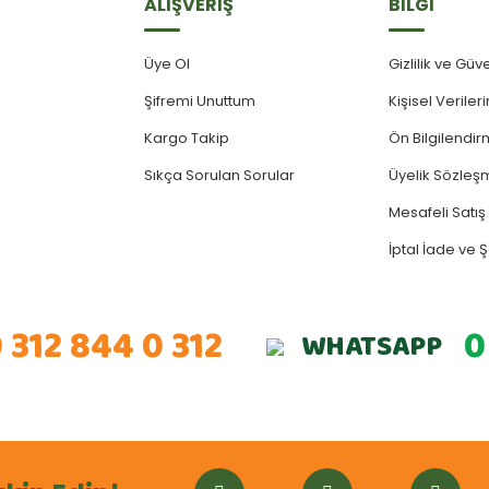
ALIŞVERİŞ
BİLGİ
Üye Ol
Gizlilik ve Güv
Şifremi Unuttum
Kişisel Verile
Kargo Takip
Ön Bilgilendi
Sıkça Sorulan Sorular
Üyelik Sözleş
Mesafeli Satı
İptal İade ve Ş
 312 844 0 312
0
WHATSAPP