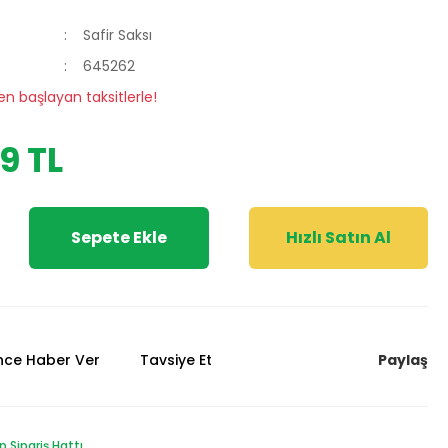
Safir Saksı
645262
en başlayan taksitlerle!
9 TL
Sepete Ekle
Hızlı Satın Al
Paylaş
ünce Haber Ver
Tavsiye Et
Sipariş Hattı