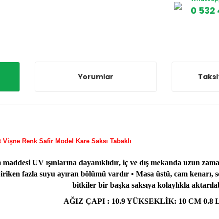
0 532 
Yorumlar
Taksi
 LT 1 Adet Vişne Renk Safir Model Kare Saksı T
 maddesi UV ışınlarına dayanıklıdır, iç ve dış mekanda uzun zaman 
iriken fazla suyu ayıran bölümü vardır • Masa üstü, cam kenarı, seh
bitkiler bir başka saksıya kolaylıkla aktarılab
AĞIZ ÇAPI : 10.9 YÜKSEKLİK: 10 CM 0.8