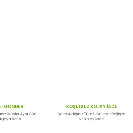
ktaları öneri formunu kullanarak tarafımıza
LI GÖNDERİ
KOŞULSUZ KOLAY İADE
ınız Ürünler Aynı Gün
Satın Aldığınız Tüm Ürünlerde Değişim
rgoya Verilir
ve Kolay İade