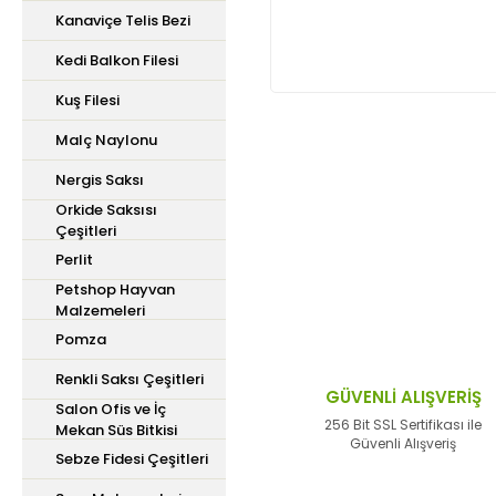
Kanaviçe Telis Bezi
Kedi Balkon Filesi
Kuş Filesi
Malç Naylonu
Bu ürünün fiyat bilgisi,
Nergis Saksı
iletebilirsiniz.
Orkide Saksısı
Görüş ve önerileriniz içi
Çeşitleri
Perlit
Ürün resmi kalitesiz,
Petshop Hayvan
Malzemeleri
Ürün açıklamasında ek
Pomza
Ürün bilgilerinde hata
Renkli Saksı Çeşitleri
Ürün fiyatı diğer site
GÜVENLİ ALIŞVERİŞ
Salon Ofis ve İç
Bu ürüne benzer farklı 
256 Bit SSL Sertifikası ile
Mekan Süs Bitkisi
Güvenli Alışveriş
Sebze Fidesi Çeşitleri