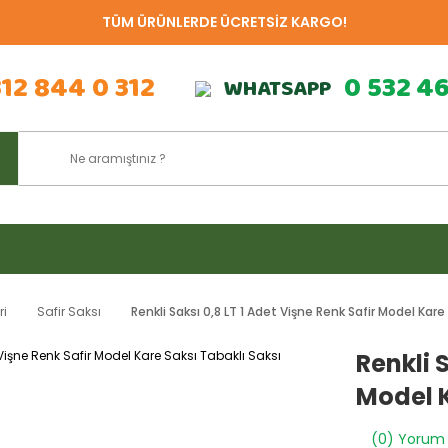
TÜM ÜRÜNLERDE ÜCRETSİZ KARGO!
312 844 0 312
0 532 4
WHATSAPP
ri
Safir Saksı
Renkli Saksı 0,8 LT 1 Adet Vişne Renk Safir Model Kare
Renkli 
Model K
(0) Yorum