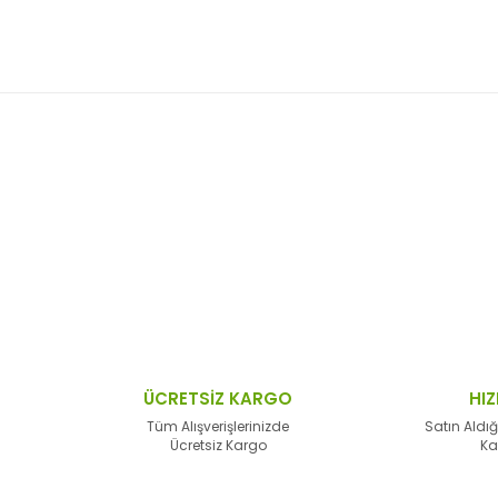
 resim, ürün açıklamalarında ve diğer konularda yetersiz gördüğünüz no
Bu ürüne ilk yorumu siz yapın!
n teşekkür ederiz.
Yorum Yaz
 bozuk veya görüntülenemiyor.
sik bilgiler bulunuyor.
lar bulunuyor.
lerden daha pahalı.
ÜCRETSİZ KARGO
HIZ
alternatifler olmalı.
Tüm Alışverişlerinizde
Satın Aldığ
Ücretsiz Kargo
Ka