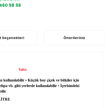
460 58 56
t Seçenekleri
Önerileriniz
abaklı Saksı
kullanılabilir • Küçük boy çiçek ve bitkiler için
pa vb. gibi yerlerde kullanılabilir • İçerisindeki
ilir
 LİTRE