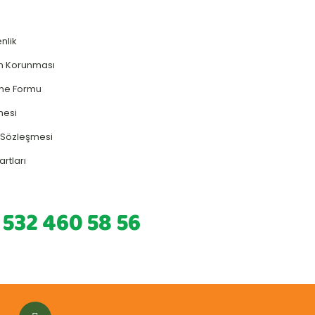
enlik
rin Korunması
rme Formu
mesi
ş Sözleşmesi
artları
 532 460 58 56