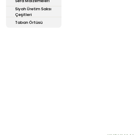
Sera Malzemeleri
Siyah Üretim Saksı
Çeşitleri
Taban Örtüsü
E-Bülten'e
Kayıt Olun
Haber listemize kayıt olarak kampanyalardan,
haberdar olabilirsiniz.