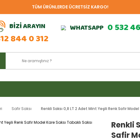
TÜM ÜRÜNLERDE ÜCRETSİZ KARGO!
BİZİ ARAYIN
0 532 4
WHATSAPP
312 844 0 312
ri
Safir Saksı
Renkli Saksı 0,8 LT 2 Adet Mint Yeşili Renk Safir Model
Renkli 
Safir M