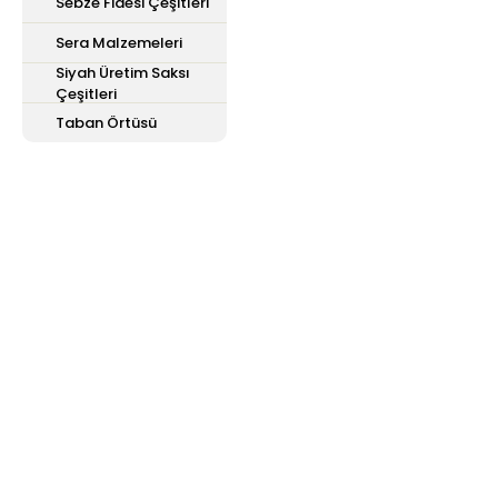
Sebze Fidesi Çeşitleri
Sera Malzemeleri
Siyah Üretim Saksı
Çeşitleri
Taban Örtüsü
E-Bülten'e
Kayıt Olun
Haber listemize kayıt olarak kampanyalardan,
haberdar olabilirsiniz.