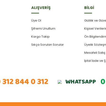
ALIŞVERİŞ
BİLGİ
Üye Ol
Gizlilik ve Güv
Şifremi Unuttum
Kişisel Verile
Kargo Takip
Ön Bilgilendi
Sıkça Sorulan Sorular
Üyelik Sözleş
Mesafeli Satı
İptal İade ve Ş
 312 844 0 312
0
WHATSAPP