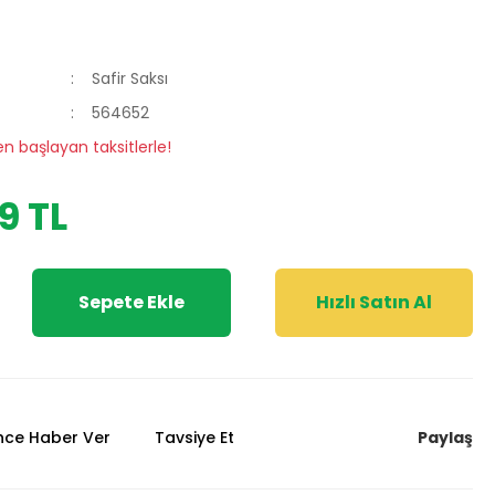
Safir Saksı
564652
en başlayan taksitlerle!
9 TL
Sepete Ekle
Hızlı Satın Al
Paylaş
ünce Haber Ver
Tavsiye Et