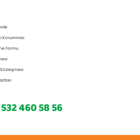
enlik
rin Korunması
rme Formu
mesi
ş Sözleşmesi
artları
 532 460 58 56