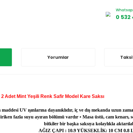
Whatsapp 
0 532 
Yorumlar
Taksi
,8 LT 2 Adet Mint Yeşili Renk Safir Model 
 maddesi UV ışınlarına dayanıklıdır, iç ve dış mekanda uzun zaman 
iriken fazla suyu ayıran bölümü vardır • Masa üstü, cam kenarı, seh
bitkiler bir başka saksıya kolaylıkla aktarılab
AĞIZ ÇAPI : 10.9 YÜKSEKLİK: 10 CM 0.8