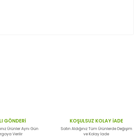
ktaları öneri formunu kullanarak tarafımıza
LI GÖNDERİ
KOŞULSUZ KOLAY İADE
ınız Ürünler Aynı Gün
Satın Aldığınız Tüm Ürünlerde Değişim
rgoya Verilir
ve Kolay İade