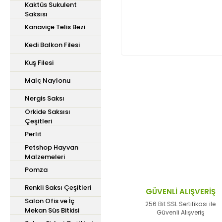
Kaktüs Sukulent
Saksısı
Kanaviçe Telis Bezi
Kedi Balkon Filesi
Kuş Filesi
Malç Naylonu
Bu ürünün fiyat bilgisi,
Nergis Saksı
iletebilirsiniz.
Orkide Saksısı
Görüş ve önerileriniz içi
Çeşitleri
Perlit
Ürün resmi kalitesiz,
Petshop Hayvan
Ürün açıklamasında ek
Malzemeleri
Pomza
Ürün bilgilerinde hata
Renkli Saksı Çeşitleri
Ürün fiyatı diğer site
GÜVENLİ ALIŞVERİŞ
Salon Ofis ve İç
Bu ürüne benzer farklı 
256 Bit SSL Sertifikası ile
Mekan Süs Bitkisi
Güvenli Alışveriş