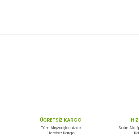
 resim, ürün açıklamalarında ve diğer konularda yetersiz gördüğünüz no
Bu ürüne ilk yorumu siz yapın!
n teşekkür ederiz.
Yorum Yaz
 bozuk veya görüntülenemiyor.
sik bilgiler bulunuyor.
lar bulunuyor.
lerden daha pahalı.
ÜCRETSİZ KARGO
HIZ
alternatifler olmalı.
Tüm Alışverişlerinizde
Satın Aldığ
Ücretsiz Kargo
Ka