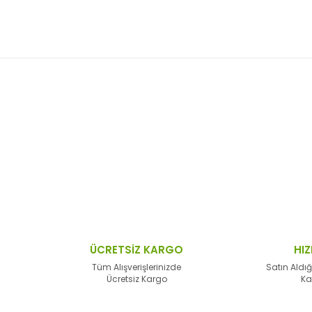
 resim, ürün açıklamalarında ve diğer konularda yetersiz gördüğünüz no
Bu ürüne ilk yorumu siz yapın!
n teşekkür ederiz.
Yorum Yaz
 bozuk veya görüntülenemiyor.
sik bilgiler bulunuyor.
lar bulunuyor.
lerden daha pahalı.
ÜCRETSİZ KARGO
HIZ
alternatifler olmalı.
Tüm Alışverişlerinizde
Satın Aldığ
Ücretsiz Kargo
Ka