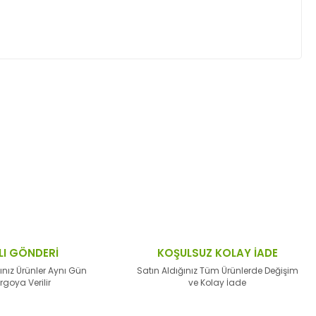
ktaları öneri formunu kullanarak tarafımıza
LI GÖNDERİ
KOŞULSUZ KOLAY İADE
ınız Ürünler Aynı Gün
Satın Aldığınız Tüm Ürünlerde Değişim
rgoya Verilir
ve Kolay İade