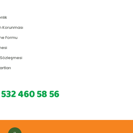
enlik
rin Korunması
rme Formu
mesi
ş Sözleşmesi
artları
 532 460 58 56