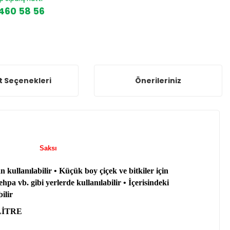
460 58 56
t Seçenekleri
Önerileriniz
abaklı Saksı
kullanılabilir • Küçük boy çiçek ve bitkiler için
pa vb. gibi yerlerde kullanılabilir • İçerisindeki
ilir
 LİTRE