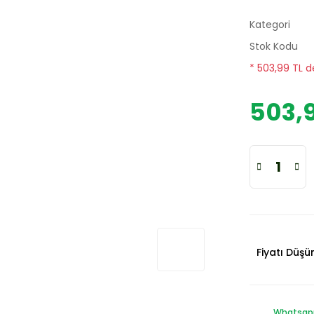
Kategori
Stok Kodu
* 503,99 TL d
503,9
Fiyatı Düş
Whatsapp 