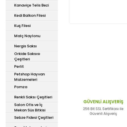
Kanaviçe Telis Bezi
Kedi Balkon Filesi
Kuş Filesi
Malç Naylonu
Bu ürünün fiyat bilgisi,
Nergis Saksı
iletebilirsiniz.
Orkide Saksısı
Görüş ve önerileriniz içi
Çeşitleri
Perlit
Ürün resmi kalitesiz,
Petshop Hayvan
Malzemeleri
Ürün açıklamasında ek
Pomza
Ürün bilgilerinde hata
Renkli Saksı Çeşitleri
Ürün fiyatı diğer site
GÜVENLİ ALIŞVERİŞ
Salon Ofis ve İç
Bu ürüne benzer farklı 
256 Bit SSL Sertifikası ile
Mekan Süs Bitkisi
Güvenli Alışveriş
Sebze Fidesi Çeşitleri