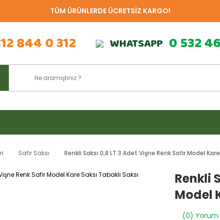
TÜM ÜRÜNLERDE ÜCRETSİZ KARGO!
312 844 0 312
0 532 4
WHATSAPP
ri
Safir Saksı
Renkli Saksı 0,8 LT 3 Adet Vişne Renk Safir Model Kare
Renkli 
Model K
(0) Yorum