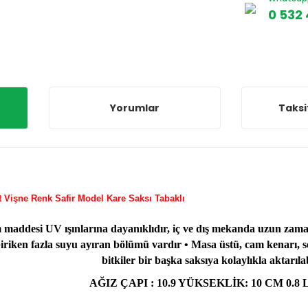
0 532 
Yorumlar
Taksi
 LT 3 Adet Vişne Renk Safir Model Kare Saksı T
 maddesi UV ışınlarına dayanıklıdır, iç ve dış mekanda uzun zaman 
iriken fazla suyu ayıran bölümü vardır • Masa üstü, cam kenarı, seh
bitkiler bir başka saksıya kolaylıkla aktarılab
AĞIZ ÇAPI : 10.9 YÜKSEKLİK: 10 CM 0.8