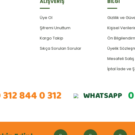
ALIŞVERİŞ
BİLGİ
Üye Ol
Gizlilik ve Güv
Şifremi Unuttum
Kişisel Verile
Kargo Takip
Ön Bilgilendi
Sıkça Sorulan Sorular
Üyelik Sözleş
Mesafeli Satı
İptal İade ve Ş
 312 844 0 312
0
WHATSAPP