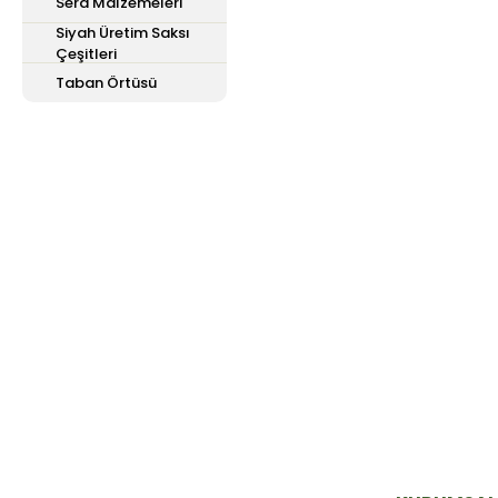
Sera Malzemeleri
Siyah Üretim Saksı
Çeşitleri
Taban Örtüsü
E-Bülten'e
Kayıt Olun
Haber listemize kayıt olarak kampanyalardan,
haberdar olabilirsiniz.