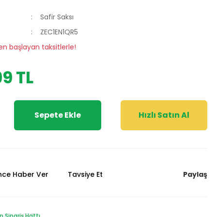
Safir Saksı
ZEC1EN1QR5
en başlayan taksitlerle!
9 TL
Sepete Ekle
Hızlı Satın Al
Paylaş
ünce Haber Ver
Tavsiye Et
Sipariş Hattı