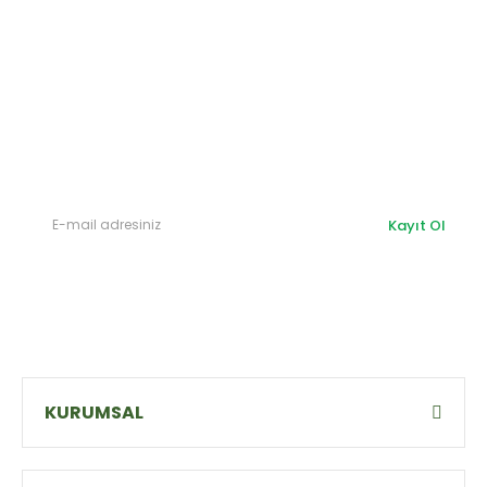
E-Bülten'e
Kayıt Olun
Haber listemize kayıt olarak kampanyalardan,
haberdar
olabilirsiniz.
Kayıt Ol
KURUMSAL