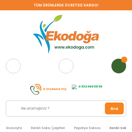
TÜM ÜRÜNLERDE ÜCRETSİZ KARGO!
0 532 460 58 56
0 312 844 0 312
Ara
Anasayfa
Renkli Saksı Çeşitleri
Papatya Saksısı
Renkli Saksı 