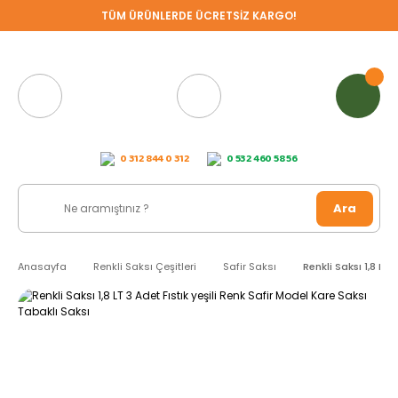
TÜM ÜRÜNLERDE ÜCRETSİZ KARGO!
0 312 844 0 312
0 532 460 58 56
Ara
Anasayfa
Renkli Saksı Çeşitleri
Safir Saksı
Renkli Saksı 1,8 LT