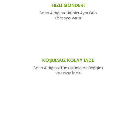
HIZLI GÖNDERİ
Satın Aldığınız Ürünler Aynı Gün
Kargoya Verilir
KOŞULSUZ KOLAY İADE
Satın Aldığınız Tüm Ürünlerde Değişim
ve Kolay İade
E-Bülten'e
Kayıt Olun
Haber listemize kayıt olarak kampanyalardan,
haberdar
olabilirsiniz.