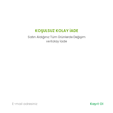
KOŞULSUZ KOLAY İADE
Satın Aldığınız Tüm Ürünlerde Değişim
ve Kolay İade
E-Bülten'e
Kayıt Olun
Haber listemize kayıt olarak kampanyalardan,
haberdar
olabilirsiniz.
Kayıt Ol