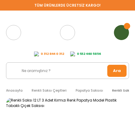
TÜM ÜRÜNLERDE ÜCRETSİZ KARGO!
0 312 844 0 312
0 532 460 58 56
Ara
Anasayfa
Renkli Saksı Çeşitleri
Papatya Saksısı
Renkli Saksı 