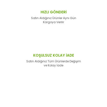
HIZLI GÖNDERİ
Satın Aldığınız Ürünler Aynı Gün
Kargoya Verilir
KOŞULSUZ KOLAY İADE
Satın Aldığınız Tüm Ürünlerde Değişim
ve Kolay İade
E-Bülten'e
Kayıt Olun
Haber listemize kayıt olarak kampanyalardan,
haberdar