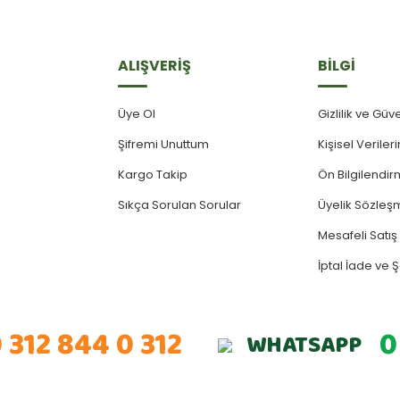
ALIŞVERİŞ
BİLGİ
Üye Ol
Gizlilik ve Güv
Şifremi Unuttum
Kişisel Verile
Kargo Takip
Ön Bilgilendi
Sıkça Sorulan Sorular
Üyelik Sözleş
Mesafeli Satı
İptal İade ve Ş
 312 844 0 312
0
WHATSAPP