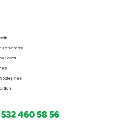
enlik
rin Korunması
rme Formu
mesi
ş Sözleşmesi
artları
 532 460 58 56