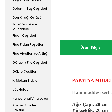
Dolomit Taş Çeşitleri
Don Kırağı Örtüsü
Fare Ve Haşere
Mücadele
Fidan Çeşitleri
Fide Fidan Poşetleri
Ürün Bilgisi
Fide Viyolleri ve Altlığı
Gölgelik File Çeşitleri
Gübre Çeşitleri
PAPATYA MODEL
İç Mekan Bitkileri
Jüt Halat
Ham maddesi sert pl
Kahverengi Villa saksı
Ağız Çapı: 28 cm
Kaktüs Sukulent
Saksısı
Yükseklik: 26 cm