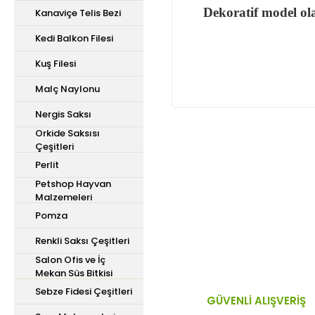
Dekoratif model ola
Kanaviçe Telis Bezi
Kedi Balkon Filesi
Kuş Filesi
Malç Naylonu
Nergis Saksı
Orkide Saksısı
Çeşitleri
Bu ürünün fiyat bilgisi,
Perlit
iletebilirsiniz.
Petshop Hayvan
Görüş ve önerileriniz içi
Malzemeleri
Pomza
Ürün resmi kalitesiz,
Renkli Saksı Çeşitleri
Ürün açıklamasında ek
Salon Ofis ve İç
Mekan Süs Bitkisi
Ürün bilgilerinde hata
Sebze Fidesi Çeşitleri
Ürün fiyatı diğer site
GÜVENLİ ALIŞVERİŞ