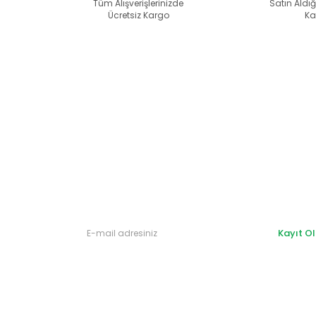
alternatifler olmalı.
Tüm Alışverişlerinizde
Satın Aldığ
Ücretsiz Kargo
Ka
Gönder
Kayıt Ol