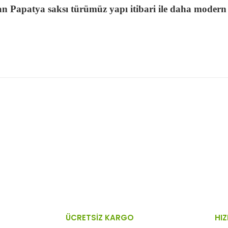
n Papatya saksı türümüz yapı itibari ile daha modern b
 resim, ürün açıklamalarında ve diğer konularda yetersiz gördüğünüz no
Bu ürüne ilk yorumu siz yapın!
n teşekkür ederiz.
Yorum Yaz
 bozuk veya görüntülenemiyor.
sik bilgiler bulunuyor.
lar bulunuyor.
lerden daha pahalı.
ÜCRETSİZ KARGO
HIZ