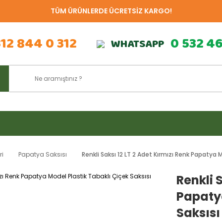
TÜM ÜRÜNLERDE ÜCRETSİZ KARGO!
312 844 0 312
0 532 4
WHATSAPP
ri
Papatya Saksısı
Renkli Saksı 12 LT 2 Adet Kırmızı Renk Papatya M
Renkli 
Papatya
Saksısı