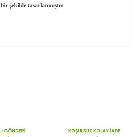
ir şekilde tasarlanmıştır.
ktaları öneri formunu kullanarak tarafımıza
LI GÖNDERİ
KOŞULSUZ KOLAY İADE