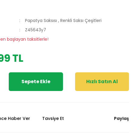
Papatya Saksısı
,
Renkli Saksı Çeşitleri
Z45643y7
den başlayan taksitlerle!
,99 TL
Sepete Ekle
Hızlı Satın Al
Paylaş
ünce Haber Ver
Tavsiye Et