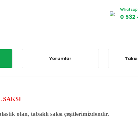
Whatsapp 
0 532 
Yorumlar
Taksi
 SAKSI
astik olan, tabaklı saksı çeşitlerimizdendir.