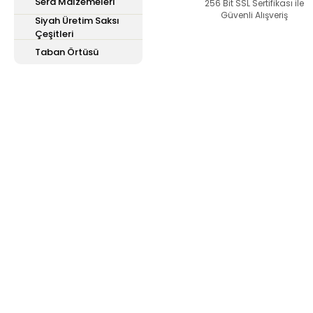
Sera Malzemeleri
Bu ürüne benzer farklı 
256 Bit SSL Sertifikası ile
Güvenli Alışveriş
Siyah Üretim Saksı
Çeşitleri
Taban Örtüsü
E-Bülten'e
Kayıt Olun
Haber listemize kayıt olarak kampanyalardan,
haberdar olabilirsiniz.