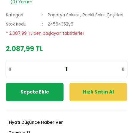
(0) Yorum
Kategori
Papatya Saksısı
,
Renkli Saksı Çeşitleri
Stok Kodu
Z4564352y6
* 2.087,99 TL den başlayan taksitlerle!
2.087,99 TL
Sepete Ekle
Hızlı Satın Al
Fiyatı Düşünce Haber Ver
Tavsiye Et