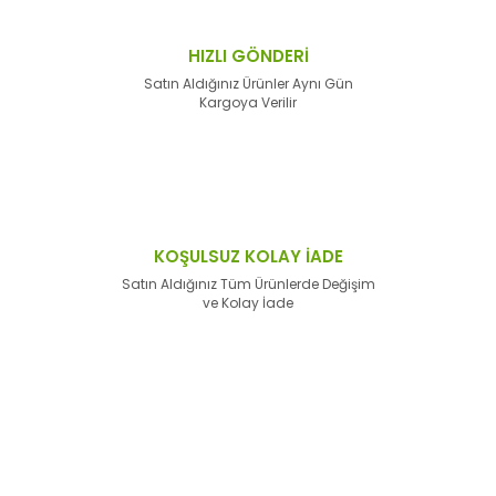
HIZLI GÖNDERİ
Satın Aldığınız Ürünler Aynı Gün
Kargoya Verilir
KOŞULSUZ KOLAY İADE
Satın Aldığınız Tüm Ürünlerde Değişim
ve Kolay İade
E-Bülten'e
Kayıt Olun
Haber listemize kayıt olarak kampanyalardan,
haberdar