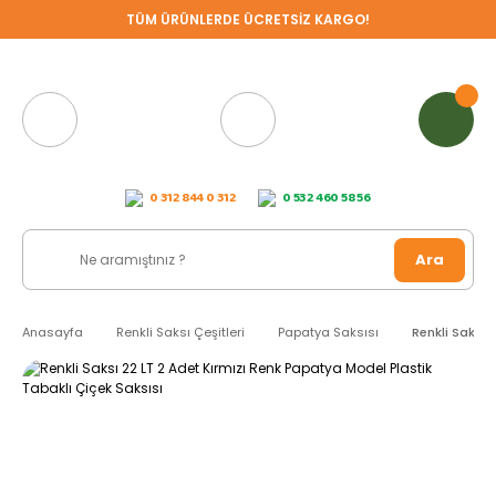
TÜM ÜRÜNLERDE ÜCRETSİZ KARGO!
0 312 844 0 312
0 532 460 58 56
Ara
Anasayfa
Renkli Saksı Çeşitleri
Papatya Saksısı
Renkli Saksı 