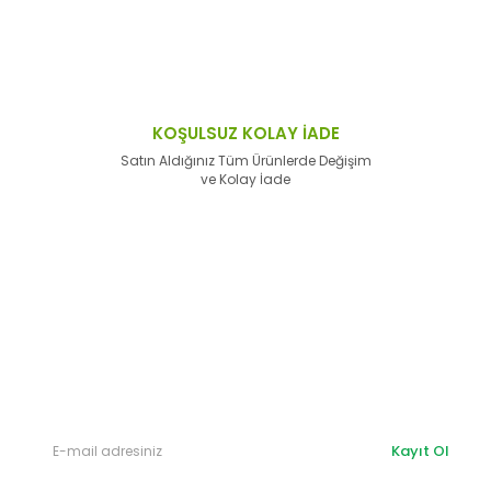
KOŞULSUZ KOLAY İADE
Satın Aldığınız Tüm Ürünlerde Değişim
ve Kolay İade
E-Bülten'e
Kayıt Olun
Haber listemize kayıt olarak kampanyalardan,
haberdar
olabilirsiniz.
Kayıt Ol