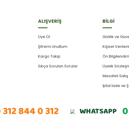
ALIŞVERİŞ
BİLGİ
Üye Ol
Gizlilik ve Güv
Şifremi Unuttum
Kişisel Verile
Kargo Takip
Ön Bilgilendi
Sıkça Sorulan Sorular
Üyelik Sözleş
Mesafeli Satı
İptal İade ve Ş
 312 844 0 312
0
WHATSAPP