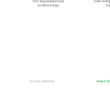
alternatifler olmalı.
Tüm Alışverişlerinizde
Satın Aldığ
Ücretsiz Kargo
Ka
Gönder
Kayıt Ol