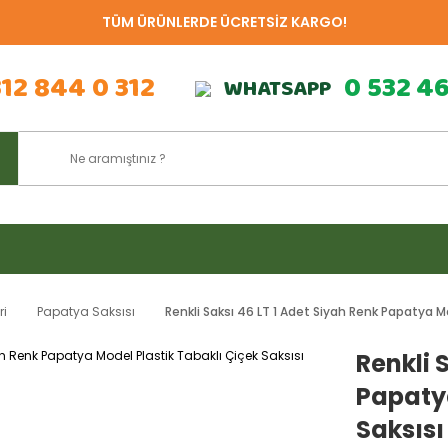
TÜM ÜRÜNLERDE ÜCRETSİZ KARGO!
312 844 0 312
0 532 4
WHATSAPP
ri
Papatya Saksısı
Renkli Saksı 46 LT 1 Adet Siyah Renk Papatya Mo
Renkli 
Papatya
Saksısı