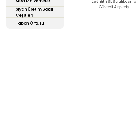
Sera Malzemeleri
Bu ürüne benzer farklı 
256 Bit SSL Sertifikası ile
Güvenli Alışveriş
Siyah Üretim Saksı
Çeşitleri
Taban Örtüsü
E-Bülten'e
Kayıt Olun
Haber listemize kayıt olarak kampanyalardan,
haberdar olabilirsiniz.