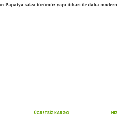
n Papatya saksı türümüz yapı itibari ile daha modern b
 resim, ürün açıklamalarında ve diğer konularda yetersiz gördüğünüz no
Bu ürüne ilk yorumu siz yapın!
n teşekkür ederiz.
Yorum Yaz
 bozuk veya görüntülenemiyor.
sik bilgiler bulunuyor.
lar bulunuyor.
lerden daha pahalı.
ÜCRETSİZ KARGO
HIZ