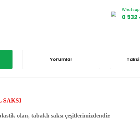
Whatsapp 
0 532 
Yorumlar
Taksi
 SAKSI
astik olan, tabaklı saksı çeşitlerimizdendir.