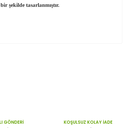
ir şekilde tasarlanmıştır.
ktaları öneri formunu kullanarak tarafımıza
LI GÖNDERİ
KOŞULSUZ KOLAY İADE