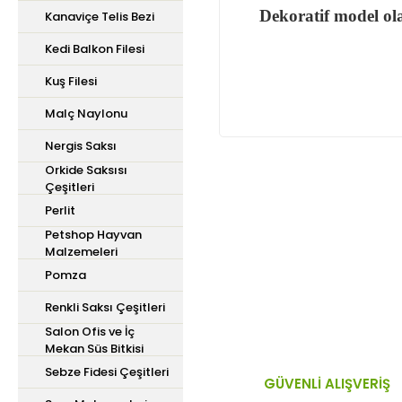
Dekoratif model ola
Kanaviçe Telis Bezi
Kedi Balkon Filesi
Kuş Filesi
Malç Naylonu
Nergis Saksı
Orkide Saksısı
Çeşitleri
Bu ürünün fiyat bilgisi,
Perlit
iletebilirsiniz.
Petshop Hayvan
Görüş ve önerileriniz içi
Malzemeleri
Pomza
Ürün resmi kalitesiz,
Renkli Saksı Çeşitleri
Ürün açıklamasında ek
Salon Ofis ve İç
Mekan Süs Bitkisi
Ürün bilgilerinde hata
Sebze Fidesi Çeşitleri
Ürün fiyatı diğer site
GÜVENLİ ALIŞVERİŞ