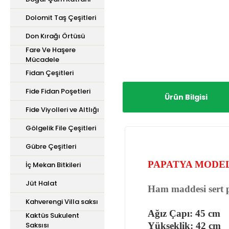
Dolomit Taş Çeşitleri
Don Kırağı Örtüsü
Fare Ve Haşere
Mücadele
Fidan Çeşitleri
Fide Fidan Poşetleri
Ürün Bilgisi
Fide Viyolleri ve Altlığı
Gölgelik File Çeşitleri
Gübre Çeşitleri
PAPATYA MODEL
İç Mekan Bitkileri
Jüt Halat
Ham maddesi sert pl
Kahverengi Villa saksı
Ağız Çapı: 45 cm
Kaktüs Sukulent
Saksısı
Yükseklik: 42 cm