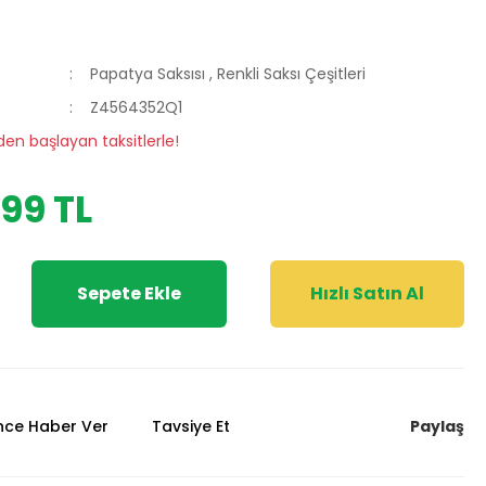
Papatya Saksısı
,
Renkli Saksı Çeşitleri
Z4564352Q1
 den başlayan taksitlerle!
,99 TL
Sepete Ekle
Hızlı Satın Al
Paylaş
ünce Haber Ver
Tavsiye Et