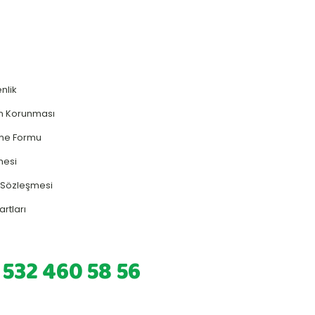
enlik
rin Korunması
rme Formu
mesi
ş Sözleşmesi
artları
 532 460 58 56