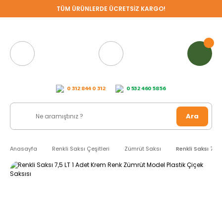
TÜM ÜRÜNLERDE ÜCRETSİZ KARGO!
0 312 844 0 312
0 532 460 58 56
Ara
Anasayfa
Renkli Saksı Çeşitleri
Zümrüt Saksı
Renkli Saksı 7,5