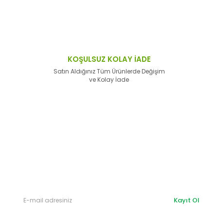
KOŞULSUZ KOLAY İADE
Satın Aldığınız Tüm Ürünlerde Değişim
ve Kolay İade
E-Bülten'e
Kayıt Olun
Haber listemize kayıt olarak kampanyalardan,
haberdar
olabilirsiniz.
Kayıt Ol