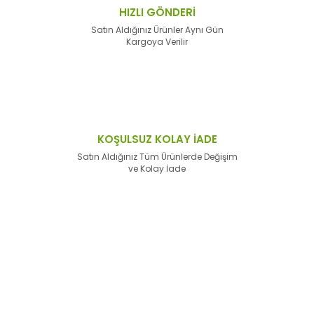
HIZLI GÖNDERİ
Satın Aldığınız Ürünler Aynı Gün
Kargoya Verilir
KOŞULSUZ KOLAY İADE
Satın Aldığınız Tüm Ürünlerde Değişim
ve Kolay İade
E-Bülten'e
Kayıt Olun
Haber listemize kayıt olarak kampanyalardan,
haberdar
olabilirsiniz.