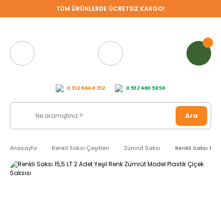
TÜM ÜRÜNLERDE ÜCRETSİZ KARGO!
0 312 844 0 312
0 532 460 58 56
Ara
Anasayfa
Renkli Saksı Çeşitleri
Zümrüt Saksı
Renkli Saksı 15,