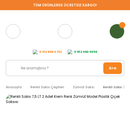
TÜM ÜRÜNLERDE ÜCRETSİZ KARGO!
0 312 844 0 312
0 532 460 58 56
Ara
Anasayfa
Renkli Saksı Çeşitleri
Zümrüt Saksı
Renkli Saksı 7,5