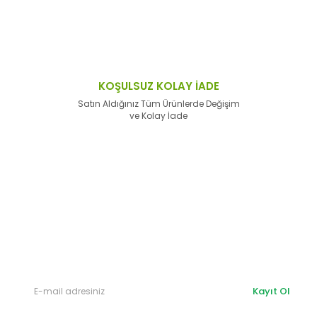
KOŞULSUZ KOLAY İADE
Satın Aldığınız Tüm Ürünlerde Değişim
ve Kolay İade
E-Bülten'e
Kayıt Olun
Haber listemize kayıt olarak kampanyalardan,
haberdar
olabilirsiniz.
Kayıt Ol