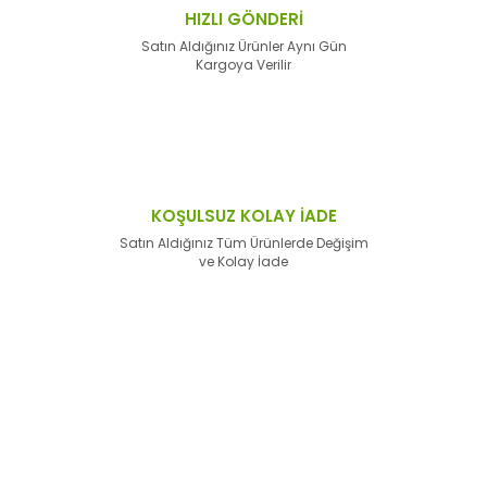
HIZLI GÖNDERİ
Satın Aldığınız Ürünler Aynı Gün
Kargoya Verilir
KOŞULSUZ KOLAY İADE
Satın Aldığınız Tüm Ürünlerde Değişim
ve Kolay İade
E-Bülten'e
Kayıt Olun
Haber listemize kayıt olarak kampanyalardan,
haberdar
olabilirsiniz.