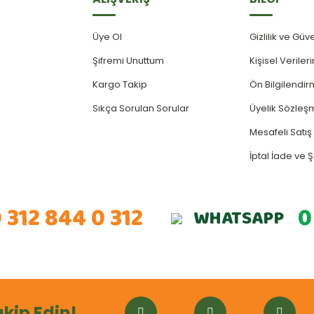
Üye Ol
Gizlilik ve Güv
Şifremi Unuttum
Kişisel Verile
Kargo Takip
Ön Bilgilendi
Sıkça Sorulan Sorular
Üyelik Sözleş
Mesafeli Satı
İptal İade ve Ş
 312 844 0 312
0
WHATSAPP
akip Edin!