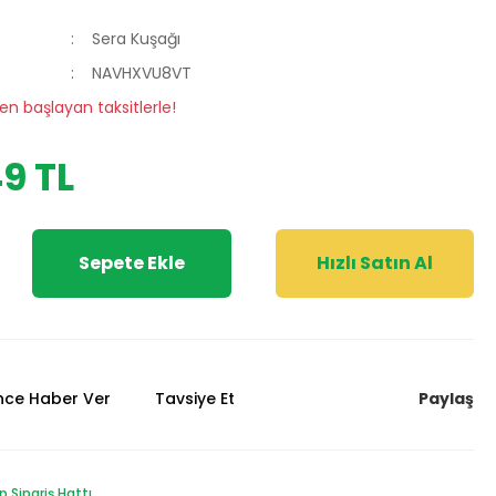
Sera Kuşağı
NAVHXVU8VT
en başlayan taksitlerle!
9 TL
Sepete Ekle
Hızlı Satın Al
Paylaş
ünce Haber Ver
Tavsiye Et
Sipariş Hattı