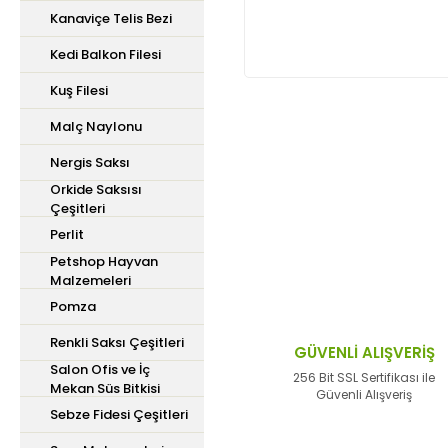
Kanaviçe Telis Bezi
Kedi Balkon Filesi
Kuş Filesi
Malç Naylonu
Bu ürünün fiyat bilgisi,
Nergis Saksı
iletebilirsiniz.
Orkide Saksısı
Görüş ve önerileriniz içi
Çeşitleri
Perlit
Ürün resmi kalitesiz,
Petshop Hayvan
Malzemeleri
Ürün açıklamasında ek
Pomza
Ürün bilgilerinde hata
Renkli Saksı Çeşitleri
Ürün fiyatı diğer site
GÜVENLİ ALIŞVERİŞ
Salon Ofis ve İç
Bu ürüne benzer farklı 
256 Bit SSL Sertifikası ile
Mekan Süs Bitkisi
Güvenli Alışveriş
Sebze Fidesi Çeşitleri