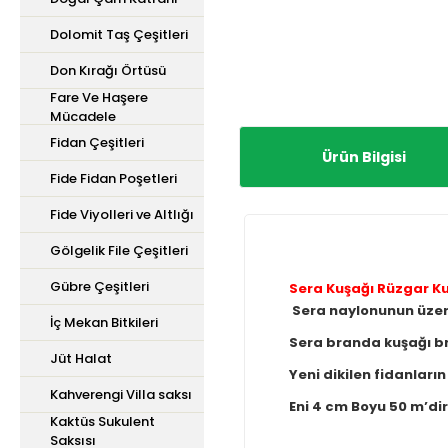
Dolomit Taş Çeşitleri
Don Kırağı Örtüsü
Fare Ve Haşere
Mücadele
Fidan Çeşitleri
Ürün Bilgisi
Fide Fidan Poşetleri
Fide Viyolleri ve Altlığı
Gölgelik File Çeşitleri
Gübre Çeşitleri
Sera Kuşağı Rüzgar Ku
Sera naylonunun üzeri
İç Mekan Bitkileri
Sera branda kuşağı br
Jüt Halat
Yeni dikilen fidanları
Kahverengi Villa saksı
Eni 4 cm Boyu 50 m’dir
Kaktüs Sukulent
Saksısı