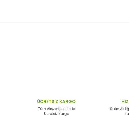
 resim, ürün açıklamalarında ve diğer konularda yetersiz gördüğünüz no
Bu ürüne ilk yorumu siz yapın!
n teşekkür ederiz.
Yorum Yaz
 bozuk veya görüntülenemiyor.
sik bilgiler bulunuyor.
lar bulunuyor.
lerden daha pahalı.
ÜCRETSİZ KARGO
HIZ
alternatifler olmalı.
Tüm Alışverişlerinizde
Satın Aldığ
Ücretsiz Kargo
Ka