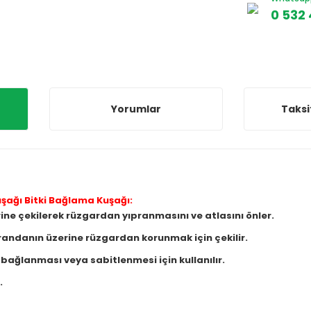
0 532 
Yorumlar
Taksi
şağı Bitki Bağlama Kuşağı:
ne çekilerek rüzgardan yıpranmasını ve atlasını önler.
andanın üzerine rüzgardan korunmak için çekilir.
n bağlanması veya sabitlenmesi için kullanılır.
.