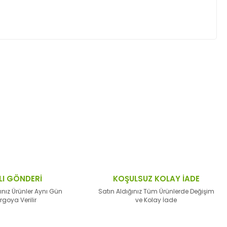
ktaları öneri formunu kullanarak tarafımıza
LI GÖNDERİ
KOŞULSUZ KOLAY İADE
ınız Ürünler Aynı Gün
Satın Aldığınız Tüm Ürünlerde Değişim
rgoya Verilir
ve Kolay İade