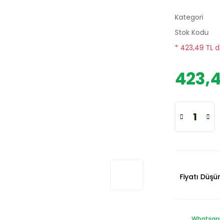
Kategori
Stok Kodu
* 423,49 TL d
423,4
Fiyatı Düş
Whatsapp 