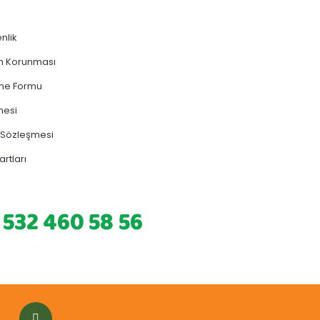
enlik
rin Korunması
rme Formu
mesi
ş Sözleşmesi
artları
 532 460 58 56