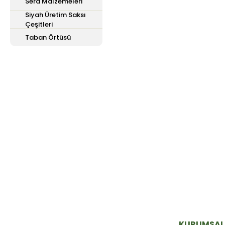
Sera Malzemeleri
Siyah Üretim Saksı
Çeşitleri
Taban Örtüsü
E-Bülten'e
Kayıt Olun
Haber listemize kayıt olarak kampanyalardan,
haberdar olabilirsiniz.
KURUMSAL