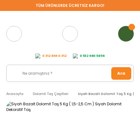
TÜM ÜRÜNLERDE ÜCRETSİZ KARGO!
0 312 844 0 312
0 532 460 58 56
Ara
Anasayfa
Dolomit Taş Çeşitleri
Siyah Bazalt Dolomit Taş 5 Kg ( 1,