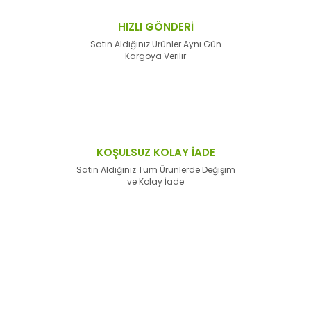
HIZLI GÖNDERİ
Satın Aldığınız Ürünler Aynı Gün
Kargoya Verilir
KOŞULSUZ KOLAY İADE
Satın Aldığınız Tüm Ürünlerde Değişim
ve Kolay İade
E-Bülten'e
Kayıt Olun
Haber listemize kayıt olarak kampanyalardan,
haberdar
olabilirsiniz.