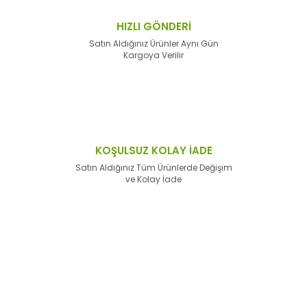
HIZLI GÖNDERİ
Satın Aldığınız Ürünler Aynı Gün
Kargoya Verilir
KOŞULSUZ KOLAY İADE
Satın Aldığınız Tüm Ürünlerde Değişim
ve Kolay İade
E-Bülten'e
Kayıt Olun
Haber listemize kayıt olarak kampanyalardan,
haberdar
olabilirsiniz.