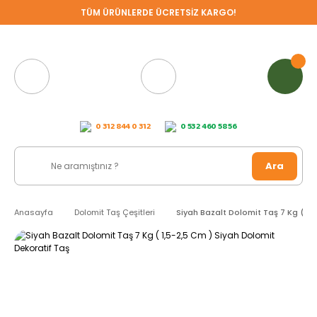
TÜM ÜRÜNLERDE ÜCRETSİZ KARGO!
0 312 844 0 312
0 532 460 58 56
Ara
Anasayfa
Dolomit Taş Çeşitleri
Siyah Bazalt Dolomit Taş 7 Kg ( 1,