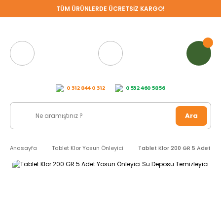
TÜM ÜRÜNLERDE ÜCRETSİZ KARGO!
0 312 844 0 312
0 532 460 58 56
Ara
Anasayfa
Tablet Klor Yosun Önleyici
Tablet Klor 200 GR 5 Adet Yo