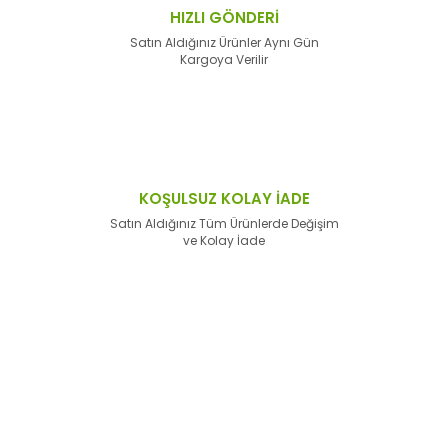
HIZLI GÖNDERİ
Satın Aldığınız Ürünler Aynı Gün
Kargoya Verilir
KOŞULSUZ KOLAY İADE
Satın Aldığınız Tüm Ürünlerde Değişim
ve Kolay İade
E-Bülten'e
Kayıt Olun
Haber listemize kayıt olarak kampanyalardan,
haberdar
olabilirsiniz.