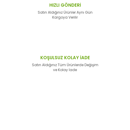
HIZLI GÖNDERİ
Satın Aldığınız Ürünler Aynı Gün
Kargoya Verilir
KOŞULSUZ KOLAY İADE
Satın Aldığınız Tüm Ürünlerde Değişim
ve Kolay İade
E-Bülten'e
Kayıt Olun
Haber listemize kayıt olarak kampanyalardan,
haberdar
olabilirsiniz.