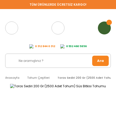
TÜM ÜRÜNLERDE ÜCRETSİZ KARGO!
0 312 844 0 312
0 532 460 58 56
Ara
Anasayfa
Tohum Çeşitleri
Toros Sediri 200 Gr (2500 Adet Tohum) 