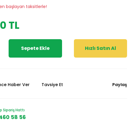
en başlayan taksitlerle!
0 TL
Sepete Ekle
Hızlı Satın Al
Paylaş
ünce Haber Ver
Tavsiye Et
Sipariş Hattı
460 58 56