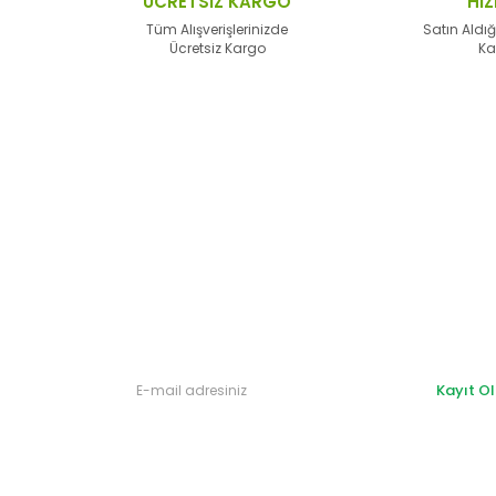
ÜCRETSİZ KARGO
HIZ
alternatifler olmalı.
Tüm Alışverişlerinizde
Satın Aldığ
Ücretsiz Kargo
Ka
Gönder
Kayıt Ol