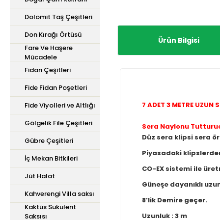
Dolomit Taş Çeşitleri
Don Kırağı Örtüsü
Ürün Bilgisi
Fare Ve Haşere
Mücadele
Fidan Çeşitleri
Fide Fidan Poşetleri
7 ADET 3 METRE UZUN S
Fide Viyolleri ve Altlığı
Gölgelik File Çeşitleri
Sera Naylonu Tutturuc
Düz sera klipsi sera ö
Gübre Çeşitleri
Piyasadaki klipslerde
İç Mekan Bitkileri
CO-EX sistemi ile üre
Jüt Halat
Güneşe dayanıklı uzun
Kahverengi Villa saksı
8’lik Demire geçer
Kaktüs Sukulent
Uzunluk : 3 m
Saksısı