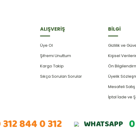
ALIŞVERİŞ
BİLGİ
Üye Ol
Gizlilik ve Güv
Şifremi Unuttum
Kişisel Verile
Kargo Takip
Ön Bilgilendi
Sıkça Sorulan Sorular
Üyelik Sözleş
Mesafeli Satı
İptal İade ve Ş
 312 844 0 312
0
WHATSAPP