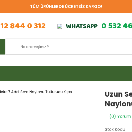
TÜM ÜRÜNLERDE ÜCRETSİZ KARGO!
312 844 0 312
0 532 4
WHATSAPP
Uzun Se
Naylonu
(0) Yorum
Stok Kodu