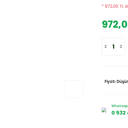
* 972,00 TL d
972,0
Fiyatı Düş
Whatsapp 
0 532 