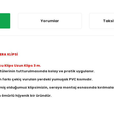
Yorumlar
Taksi
ERA KLİPSİ
u Klips Uzun Klips 3 m.
rtülerinin tutturulmasında kolay ve pratik uygulanır.
n farkı çekiç vurulan yerdeki yumuşak PVC kısmıdır.
tmiş olduğumuz klipsimizin, seraya montaj esnasında kırılmala
 ömürlü hijyenik bir üründür.
.