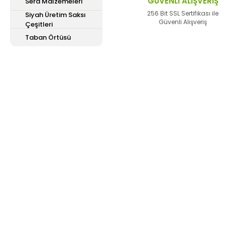
GÜVENLİ ALIŞVERİŞ
Sera Malzemeleri
Bu ürüne benzer farklı 
256 Bit SSL Sertifikası ile
Siyah Üretim Saksı
Güvenli Alışveriş
Çeşitleri
Taban Örtüsü
E-Bülten'e
Kayıt Olun
Haber listemize kayıt olarak kampanyalardan,
haberdar olabilirsiniz.