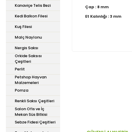
Kanaviçe Telis Bezi
Çap : 8 mm
Kedi Balkon Filesi
Et Kalınlığı : 3 mm
Kuş Filesi
Malç Naylonu
Nergis Saksı
Orkide Saksısı
Çeşitleri
Perlit
Bu ürünün fiyat bilgisi,
Petshop Hayvan
iletebilirsiniz.
Malzemeleri
Görüş ve önerileriniz içi
Pomza
Renkli Saksı Çeşitleri
Ürün resmi kalitesiz,
Salon Ofis ve İç
Ürün açıklamasında ek
Mekan Süs Bitkisi
Ürün bilgilerinde hata
Sebze Fidesi Çeşitleri
Ürün fiyatı diğer site