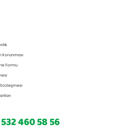
enlik
rin Korunması
rme Formu
mesi
ş Sözleşmesi
artları
 532 460 58 56