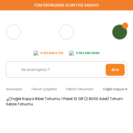
TÜM ÜRÜNLERDE ÜCRETSİZ KARGO!
0 312 844 0 312
0 532 460 58 56
Ara
Anasayfa
Tohum Çeşitleri
Sebze Tohumları
Yağlık Kapya Bib