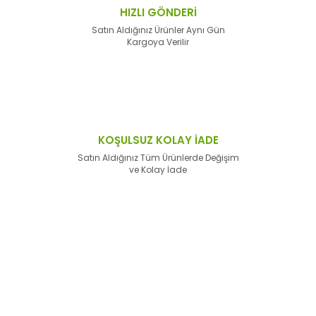
HIZLI GÖNDERİ
Satın Aldığınız Ürünler Aynı Gün
Kargoya Verilir
KOŞULSUZ KOLAY İADE
Satın Aldığınız Tüm Ürünlerde Değişim
ve Kolay İade
E-Bülten'e
Kayıt Olun
Haber listemize kayıt olarak kampanyalardan,
haberdar
olabilirsiniz.