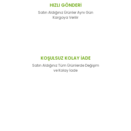
HIZLI GÖNDERİ
Satın Aldığınız Ürünler Aynı Gün
Kargoya Verilir
KOŞULSUZ KOLAY İADE
Satın Aldığınız Tüm Ürünlerde Değişim
ve Kolay İade
E-Bülten'e
Kayıt Olun
Haber listemize kayıt olarak kampanyalardan,
haberdar
olabilirsiniz.