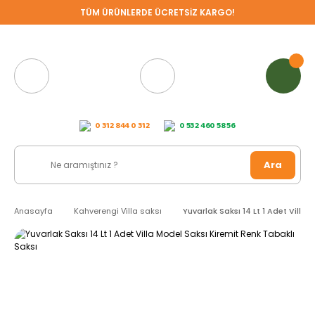
TÜM ÜRÜNLERDE ÜCRETSİZ KARGO!
0 312 844 0 312
0 532 460 58 56
Ara
Anasayfa
Kahverengi Villa saksı
Yuvarlak Saksı 14 Lt 1 Adet Villa