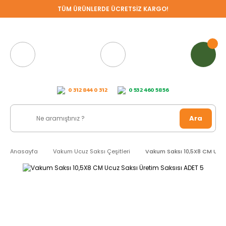
TÜM ÜRÜNLERDE ÜCRETSİZ KARGO!
0 312 844 0 312
0 532 460 58 56
Ara
Anasayfa
Vakum Ucuz Saksı Çeşitleri
Vakum Saksı 10,5X8 CM Ucuz