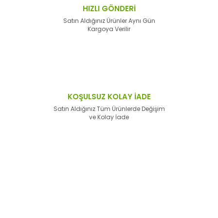
HIZLI GÖNDERİ
Satın Aldığınız Ürünler Aynı Gün
Kargoya Verilir
KOŞULSUZ KOLAY İADE
Satın Aldığınız Tüm Ürünlerde Değişim
ve Kolay İade
E-Bülten'e
Kayıt Olun
Haber listemize kayıt olarak kampanyalardan,
haberdar
olabilirsiniz.