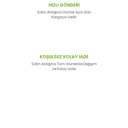
HIZLI GÖNDERİ
Satın Aldığınız Ürünler Aynı Gün
Kargoya Verilir
KOŞULSUZ KOLAY İADE
Satın Aldığınız Tüm Ürünlerde Değişim
ve Kolay İade
E-Bülten'e
Kayıt Olun
Haber listemize kayıt olarak kampanyalardan,
haberdar
olabilirsiniz.