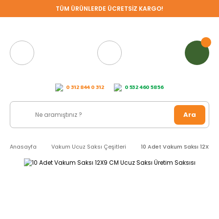
TÜM ÜRÜNLERDE ÜCRETSİZ KARGO!
0 312 844 0 312
0 532 460 58 56
Ara
Anasayfa
Vakum Ucuz Saksı Çeşitleri
10 Adet Vakum Saksı 12X9 C