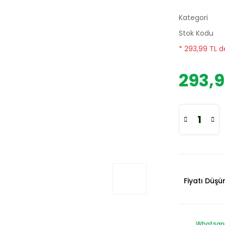
Kategori
Stok Kodu
* 293,99 TL d
293,9
Fiyatı Düş
Whatsapp 