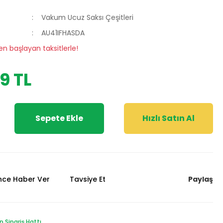
Vakum Ucuz Saksı Çeşitleri
AU41IFHASDA
en başlayan taksitlerle!
9 TL
Sepete Ekle
Hızlı Satın Al
Paylaş
ünce Haber Ver
Tavsiye Et
Sipariş Hattı