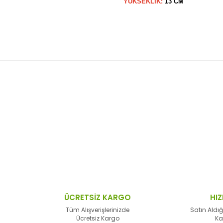
YÜKSEKLİK:
13 CM
 resim, ürün açıklamalarında ve diğer konularda yetersiz gördüğünüz no
Bu ürüne ilk yorumu siz yapın!
n teşekkür ederiz.
Yorum Yaz
 bozuk veya görüntülenemiyor.
sik bilgiler bulunuyor.
lar bulunuyor.
lerden daha pahalı.
ÜCRETSİZ KARGO
HIZ
alternatifler olmalı.
Tüm Alışverişlerinizde
Satın Aldığ
Ücretsiz Kargo
Ka