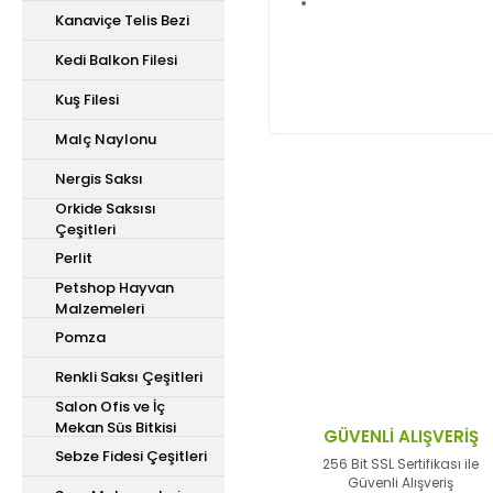
Kanaviçe Telis Bezi
Kedi Balkon Filesi
Kuş Filesi
Malç Naylonu
Nergis Saksı
Orkide Saksısı
Bu ürünün fiyat bilgisi,
Çeşitleri
iletebilirsiniz.
Perlit
Görüş ve önerileriniz içi
Petshop Hayvan
Malzemeleri
Ürün resmi kalitesiz,
Pomza
Ürün açıklamasında ek
Renkli Saksı Çeşitleri
Ürün bilgilerinde hata
Salon Ofis ve İç
Mekan Süs Bitkisi
Ürün fiyatı diğer site
GÜVENLİ ALIŞVERİŞ
Sebze Fidesi Çeşitleri
Bu ürüne benzer farklı 
256 Bit SSL Sertifikası ile
Güvenli Alışveriş