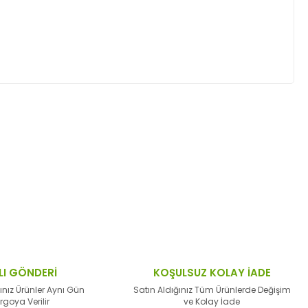
ktaları öneri formunu kullanarak tarafımıza
LI GÖNDERİ
KOŞULSUZ KOLAY İADE
ınız Ürünler Aynı Gün
Satın Aldığınız Tüm Ürünlerde Değişim
rgoya Verilir
ve Kolay İade