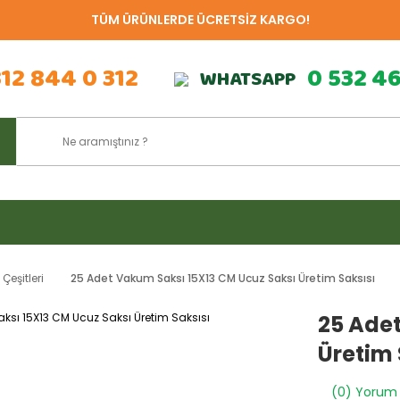
TÜM ÜRÜNLERDE ÜCRETSİZ KARGO!
312 844 0 312
0 532 4
WHATSAPP
eşitleri
25 Adet Vakum Saksı 15X13 CM Ucuz Saksı Üretim Saksısı
25 Adet
Üretim 
(0) Yorum