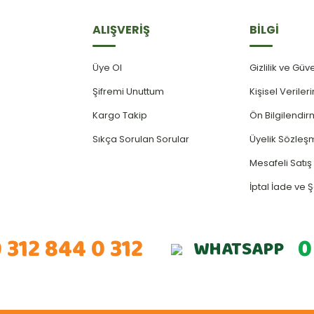
ALIŞVERİŞ
BİLGİ
Üye Ol
Gizlilik ve Güv
Şifremi Unuttum
Kişisel Verile
Kargo Takip
Ön Bilgilendi
Sıkça Sorulan Sorular
Üyelik Sözleş
Mesafeli Satı
İptal İade ve Ş
 312 844 0 312
0
WHATSAPP