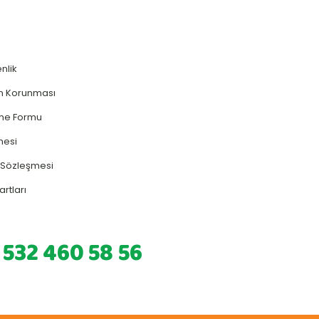
enlik
rin Korunması
rme Formu
mesi
ş Sözleşmesi
artları
 532 460 58 56