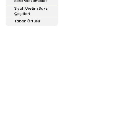
Sera Malzemeleri
Siyah Üretim Saksı
Çeşitleri
Taban Örtüsü
E-Bülten'e
Kayıt Olun
Haber listemize kayıt olarak kampanyalardan,
haberdar olabilirsiniz.